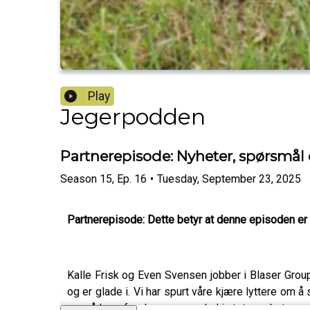
Play
Jegerpodden
Partnerepisode: Nyheter, spørsmål 
Season
15
,
Ep.
16
•
Tuesday, September 23, 2025
Partnerepisode: Dette betyr at denne episoden er 
Kalle Frisk og Even Svensen jobber i Blaser Gro
og er glade i. Vi har spurt våre kjære lyttere om 
mye å lære for den som er glad i utstyr, nyheter og d