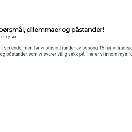
pørsmål, dilemmaer og påstander!
16
,
Ep.
48
in ende, men før vi offisielt runder av sesong 16 har vi tradisjon
og påstander som vi svarer villig vekk på. Her er vi innom mye for
er 😎Har du også lyst til å bli med i Patreon-jaktlaget er du hjert