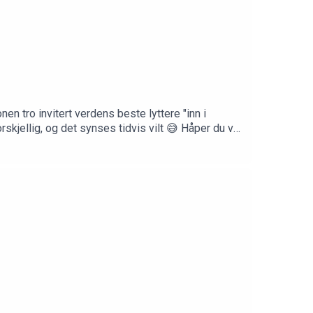
en tro invitert verdens beste lyttere "inn i
skjellig, og det synses tidvis vilt 😅 Håper du vil
elig velkommen inn her: