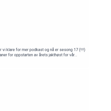
r vi klare for mer podkast og nå er sesong 17 (!!!)
aner for oppstarten av årets jakthøst for vår
//www.patreon.com/jegerpodden