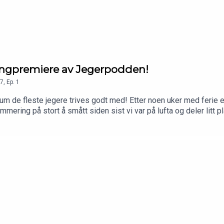
ongpremiere av Jegerpodden!
7
,
Ep.
1
ktum de fleste jegere trives godt med! Etter noen uker med ferie e
mering på stort å smått siden sist vi var på lufta og deler litt pl
s beste jaktlag? Da er du velkommen inn som Patreon her: https: