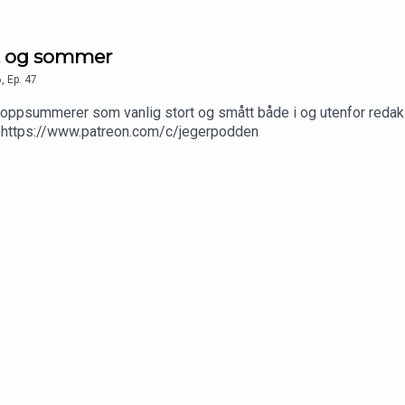
rot og sommer
6
,
Ep.
47
oppsummerer som vanlig stort og smått både i og utenfor redaksjo
er: https://www.patreon.com/c/jegerpodden