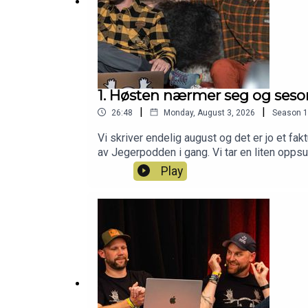
1. Høsten nærmer seg og ses
|
|
26:48
Monday, August 3, 2026
Season
1
Vi skriver endelig august og det er jo et fa
av Jegerpodden i gang. Vi tar en liten oppsum
del.Har du også lyst til å bli med i Norge
Play