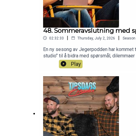
48. Sommeravslutning med s
|
|
02:32:33
Thursday, July 2, 2026
Season
En ny sesong av Jegerpodden har kommet til s
studio" til å bidra med spørsmål, dilemmaer 
sjekke den ut og at du får en riktig fin somm
Play
https://www.patreon.com/jegerpodden