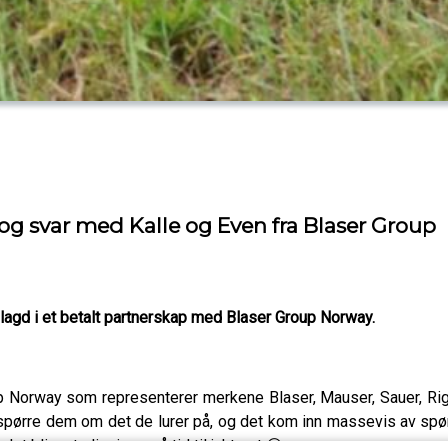
og svar med Kalle og Even fra Blaser Group
lagd i et betalt partnerskap med Blaser Group Norway.
up Norway som representerer merkene Blaser, Mauser, Sauer, R
å spørre dem om det de lurer på, og det kom inn massevis av spø
et blir naturligvis også tid til jaktprat 😁