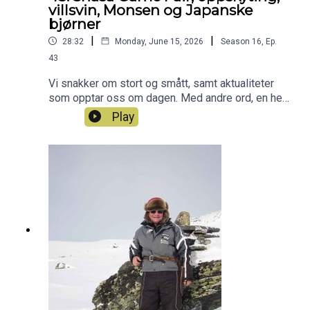
Patreon-jaktlaget? Da er du hjertelig velkommen
villsvin, Monsen og Japanske
inn her: https://www.patreon.com/c/jegerpodden
bjørner
|
|
28:32
Monday, June 15, 2026
Season
16
,
Ep.
43
Vi snakker om stort og smått, samt aktualiteter
som opptar oss om dagen. Med andre ord, en helt
vanlig Tirsdagspodd med Jegerpodden :-) Har du
Play
også lyst til å bli med i Patreon-jaktlaget? Da er
det bare å klikke seg inn her:
https://www.patreon.com/jegerpodden