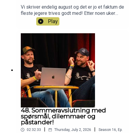
Vi skriver endelig august og det er jo et faktum de
fleste jegere trives godt med! Etter noen uker
med ferie er vi klare for mer podkast og nå er
Play
sesong 17 (!!!) av Jegerpodden i gang. Vi tar en
liten oppsummering på stort å smått siden sist vi
var på lufta og deler litt planer for oppstarten av
årets jakthøst for vår del.Har du også lyst til å bli
med i Norges beste jaktlag? Da er du velkommen
inn som Patreon her:
https://www.patreon.com/jegerpodden
48. Sommeravslutning med
spørsmål, dilemmaer og
påstander!
|
|
02:32:33
Thursday, July 2, 2026
Season
16
,
Ep.