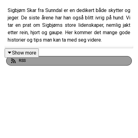
Sigbjørn Skar fra Sunndal er en dedikert både skytter og
jeger. De siste årene har han også blitt ivrig på hund. Vi
tar en prat om Sigbjørns store lidenskaper, nemlig jakt
etter rein, hjort og gaupe. Her kommer det mange gode
historier og tips man kan ta med seg videre.
Show more
RSS
Har du også lyst til å bli med i Patron-jaktlaget? Da kan
du bare klikke deg inn her:
https://www.patreon.com/jegerpodden