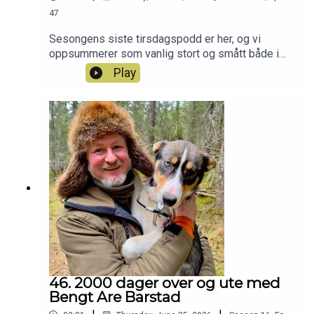
47
Sesongens siste tirsdagspodd er her, og vi
oppsummerer som vanlig stort og smått både i
og utenfor redaksjonen :-) Har du også lyst til å bli
Play
med i Patreon-jaktlaget? Da kan du bare klikke
deg inn her:
https://www.patreon.com/c/jegerpodden
46. 2000 dager over og ute med
Bengt Are Barstad