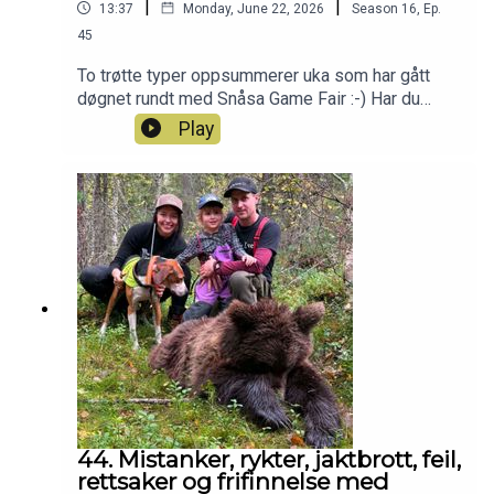
|
|
13:37
Monday, June 22, 2026
Season
16
,
Ep.
45
To trøtte typer oppsummerer uka som har gått
døgnet rundt med Snåsa Game Fair :-) Har du
også lyst til å bli med i Patreon-jaktlaget? Klikk
Play
deg inn her da vel:
https://www.patreon.com/jegerpodden
44. Mistanker, rykter, jaktbrott, feil,
rettsaker og frifinnelse med