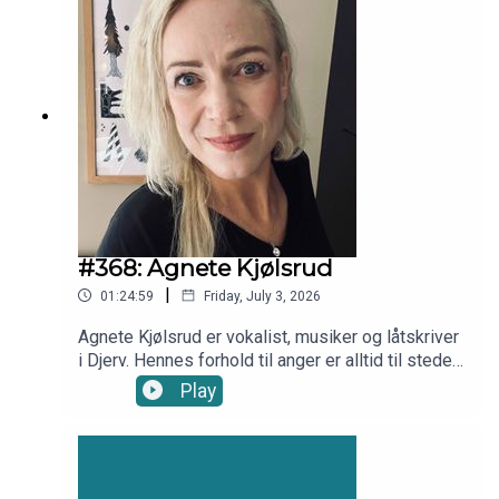
#368: Agnete Kjølsrud
|
01:24:59
Friday, July 3, 2026
Agnete Kjølsrud er vokalist, musiker og låtskriver
i Djerv. Hennes forhold til anger er alltid til stede
og altoppslukende, men hun kan vokse og lære å
Play
bli rausere av det. Vi snakker bl.a. om å være
diagnostisert med nevrasteni, som er en
diagnose som sier at verden går fort fort
fremover, og som gjør henne helt utmatta, å skulle