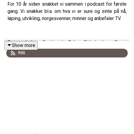
For 10 år siden snakket vi sammen i podcast for første
gang. Vi snakker bl.a. om hva vi er sure og sinte på nå,
løping, utvikling, norgesvenner, minner og anbefaler TV.
Programledere: Sophie de Rohan Birkeland og Sivert
Show more
Moe
RSS