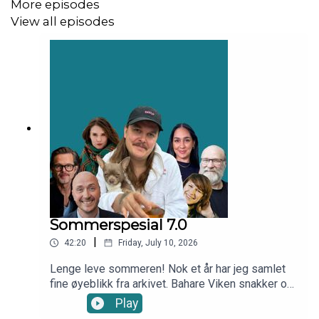
More episodes
View all episodes
Sommerspesial 7.0
|
42:20
Friday, July 10, 2026
Lenge leve sommeren! Nok et år har jeg samlet
fine øyeblikk fra arkivet. Bahare Viken snakker om
hvordan det var å bli kalt personlighetsløs på
Play
«Farmen kjendis», Ingar Helge Gimle snakker om