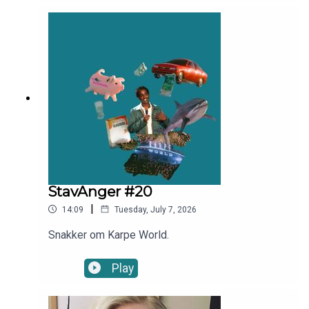
at det er viktig å sette pris på de unge som
kommer etter, Kathrine Thorborg Johansen
snakker om at hun elsker å bli eldre, Espen Lind
snakker om hvorfor debutalbumet ble en flopp,
Isalill Kolpus snakker om å holde på å drukne i et
badeland i Finland og Terje Sporsem snakker
om da han begynte å grine av kål i
Trondheim.Programleder: Sivert Moe
StavAnger #20
|
14:09
Tuesday, July 7, 2026
Snakker om Karpe World.
Play