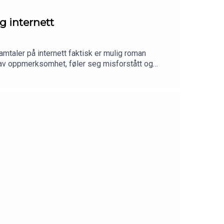
 internett
mtaler på internett faktisk er mulig roman
r av oppmerksomhet, føler seg misforstått og
ennesker kneler under vekten av internett? Hør