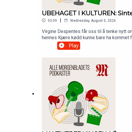
UBEHAGET I KULTUREN: Sinte
|
53:09
Wednesday, August 5, 2026
Virgine Despentes får oss til å tenke nytt 
hennes Kjære kødd kunne bare ha kommet fra 
stadig oppsøker det som ødelegger dem, gi
Play
podkasten Ubehaget i kulturen, med Bernha