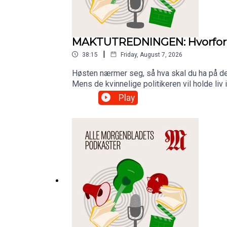
MAKTUTREDNINGEN: Hvorfor kle
|
38:15
Friday, August 7, 2026
Høsten nærmer seg, så hva skal du ha på de
Mens de kvinnelige politikeren vil holde li
uinspirert?Hør podkasten Maktutredningen.
Play