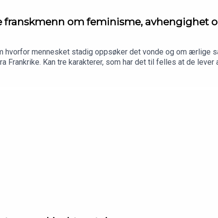
 franskmenn om feminisme, avhengighet og
om hvorfor mennesket stadig oppsøker det vonde og om ærlige sa
Frankrike. Kan tre karakterer, som har det til felles at de leve
 oss håp om en ekte samtale i en verden der nærheten mellom m
rd Ellefsen og Ingeborg Misje Bergem.