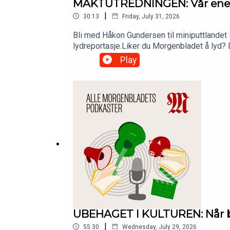
MAKTUTREDNINGEN: Vår enest
|
30:13
Friday, July 31, 2026
Bli med Håkon Gundersen til miniputtlandet 
lydreportasje.Liker du Morgenbladet å lyd? 
Morgenbladets app.
Play
UBEHAGET I KULTUREN: Når bl
|
55:30
Wednesday, July 29, 2026