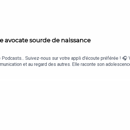
re avocate sourde de naissance
Podcasts... Suivez-nous sur votre appli d'écoute préférée ! 🎧 
mmunication et au regard des autres. Elle raconte son adolescen
 a refusé de laisser ces difficultés définir sa destinée, en suiv
ière avocate sourde de France. Voici son histoire.