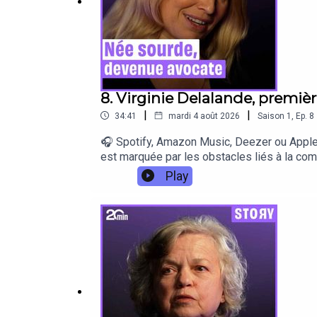
8. Virginie Delalande, premiè
|
|
34:41
mardi 4 août 2026
Saison
1
,
Ep.
8
🎧 Spotify, Amazon Music, Deezer ou Apple 
est marquée par les obstacles liés à la co
démarrage dans la vie d'adulte : comment elle
Play
dans ses études de droit et devenir la prem