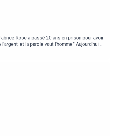
Fabrice Rose a passé 20 ans en prison pour avoir
'argent, et la parole vaut l'homme." Aujourd'hui
e braquage. Voici son histoire.