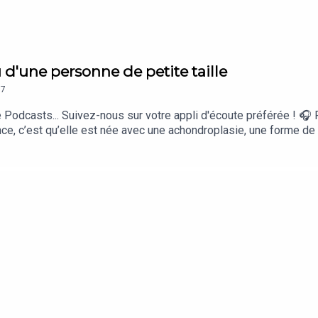
u d'une personne de petite taille
7
Podcasts... Suivez-nous sur votre appli d'écoute préférée ! 🎧 
ce, c’est qu’elle est née avec une achondroplasie, une forme de
a été élevée à la dure, “dans un monde de grand”. Voici son hist