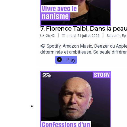
7. Florence Talbi, Dans la pea
|
|
26:42
mardi 21 juillet 2026
Saison
1
,
Ep.
🎧 Spotify, Amazon Music, Deezer ou Apple 
déterminée et ambitieuse. Sa seule différen
très douloureuse pour ses parents. Florence 
Play