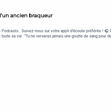
d'un ancien braqueur
6
Podcasts... Suivez-nous sur votre appli d'écoute préférée ! 🎧 
toute sa vie : "Tu ne verseras jamais une goutte de sang pour de l
 parcours chaotique et l'évènement déclencheur qui l’a mené vers l