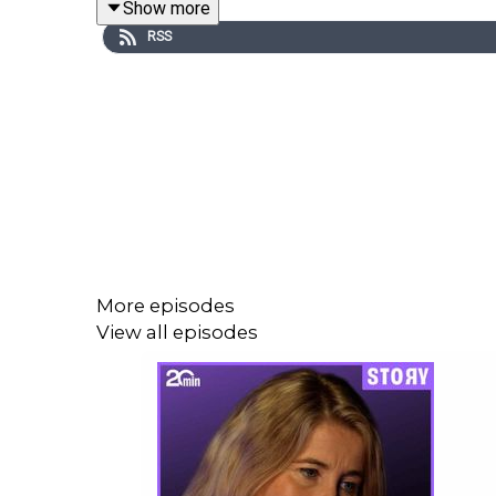
Show more
Une question? audio@20minutes.fr
RSS
🎧
Ne loupez pas nos prochains épisodes. Abonn
Addict, Amazon Music, Podinstall...
🎙️ Un épisode de Anne-Laëtitia Béraud
🪕 Sons : Full Alchemy - Léon - extrait zonesons.c
🖻 Vignette: Canva /
20 Minutes
More episodes
View all episodes