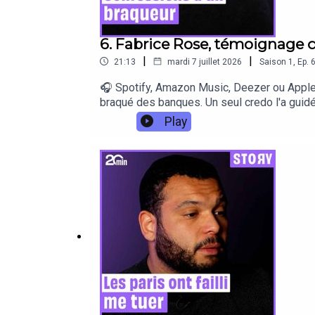
6. Fabrice Rose, témoignage 
|
|
21:13
mardi 7 juillet 2026
Saison
1
,
Ep.
🎧 Spotify, Amazon Music, Deezer ou Apple 
braqué des banques. Un seul credo l'a guidé 
auteur, il revient au micro de Story sur son
Play