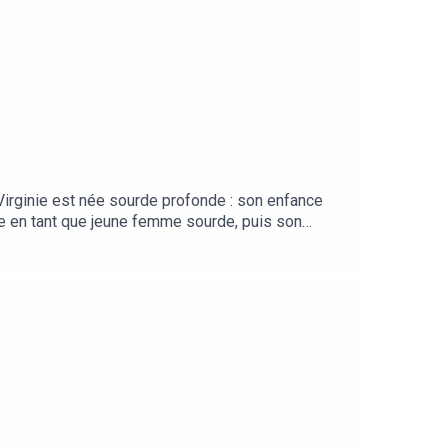
Virginie est née sourde profonde : son enfance
ce en tant que jeune femme sourde, puis son
ant un cursus scolaire normal, jusqu’à s'entêter