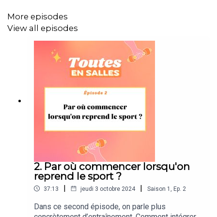
concrets le sport peut-il bien avoir sur notre
moral ? Et est-ce que d’une certaine manière, on
More episodes
peut s’en servir comme d’une thérapie ? Bonne
View all episodes
écoute !
2. Par où commencer lorsqu'on
reprend le sport ?
|
|
37:13
jeudi 3 octobre 2024
Saison
1
,
Ep.
2
Dans ce second épisode, on parle plus
concrètement d’entraînement. Comment intégrer