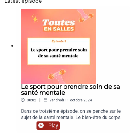
Latest episode
Le sport pour prendre soin de sa
santé mentale
|
30:02
vendredi 11 octobre 2024
Dans ce troisième épisode, on se penche sur le
sujet de la santé mentale. Le bien-être du corps
étant clairement relié au bien-être de la tête, nous
Play
nous sommes demandées : quels impacts