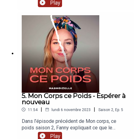
à nous ? Comment la stimuler ? Et surtout
Play
comment se détacher de ce terme pour être
boosté naturellement à aller faire sa séance de
sport ? Ces interrogations vous parlent ? Alors
restez, bonne écoute !
5. Mon Corps ce Poids - Espérer à
nouveau
|
|
11:54
lundi 6 novembre 2023
Saison
2
,
Ep.
5
Dans l’épisode précédent de Mon corps, ce
poids saison 2, Fanny expliquait ce que le
traitement et les opérations ont pu bouleverser
Play