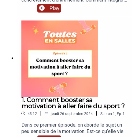
le sport dans notre routine, sans que cela ne
Play
devienne une corvée ? Par où commencer
lorsqu’on s'inscrit à la salle de sport et qu’on est
perdu face à toutes ces machines un peu
intimidantes au premier abord ? Et enfin, a-t-on
réellement besoin d’un objectif en vue pour
continuer à pratiquer régulièrement ? Bonne
écoute !
1. Comment booster sa
motivation à aller faire du sport ?
|
|
43:12
jeudi 26 septembre 2024
Saison
1
,
Ep.
1
Dans ce premier épisode, on aborde le sujet un
peu sensible de la motivation. Est-ce qu’elle vient