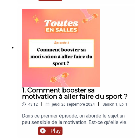
devienne une corvée ? Par où commencer
lorsqu’on s'inscrit à la salle de sport et qu’on est
perdu face à toutes ces machines un peu
intimidantes au premier abord ? Et enfin, a-t-on
réellement besoin d’un objectif en vue pour
continuer à pratiquer régulièrement ? Bonne
écoute !
1. Comment booster sa
motivation à aller faire du sport ?
|
|
43:12
jeudi 26 septembre 2024
Saison
1
,
Ep.
1
Dans ce premier épisode, on aborde le sujet un
peu sensible de la motivation. Est-ce qu’elle vient
à nous ? Comment la stimuler ? Et surtout
Play
comment se détacher de ce terme pour être