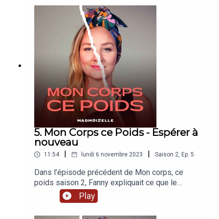
boosté naturellement à aller faire sa séance de
sport ? Ces interrogations vous parlent ? Alors
restez, bonne écoute !
5. Mon Corps ce Poids - Espérer à
nouveau
|
|
11:54
lundi 6 novembre 2023
Saison
2
,
Ep.
5
Dans l’épisode précédent de Mon corps, ce
poids saison 2, Fanny expliquait ce que le
traitement et les opérations ont pu bouleverser
Play
dans son rapport à son propre corps, et
notamment à ses seins… Comment s’approprier