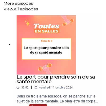
future reconversion professionnelle
…
More episodes
View all episodes
Tout cela, Fanny le raconte sans tabou dans le deuxième
épisode
Quand le cancer est là
.
Mon corps, ce poids
saison 2 est un podcast de
Madmoizelle avec le soutien institutionnel de Gilead,
écrit et incarné par Fanny Rosa Viegas, co-écrit et réalisé
par Delphine Peresan-Roudil. Production: Rochann Novin
et Eva Dillais.
Le sport pour prendre soin de sa
santé mentale
|
30:02
vendredi 11 octobre 2024
Dans ce troisième épisode, on se penche sur le
sujet de la santé mentale. Le bien-être du corps