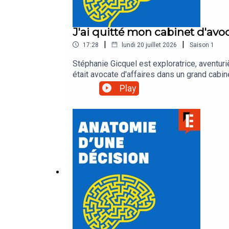
J'ai quitté mon cabinet d'avo
|
|
17:28
lundi 20 juillet 2026
Saison
1
Stéphanie Gicquel est exploratrice, aventuriè
était avocate d'affaires dans un grand cabin
changer de vie.Dans cet épisode, Stéphanie 
Play
Mathieu, grand-reporter à L'Express.Retrouv
MathieuMontage : Mélanie PierreRéalisation
Studio Torrent Logo : Alice Lagarde Pour n