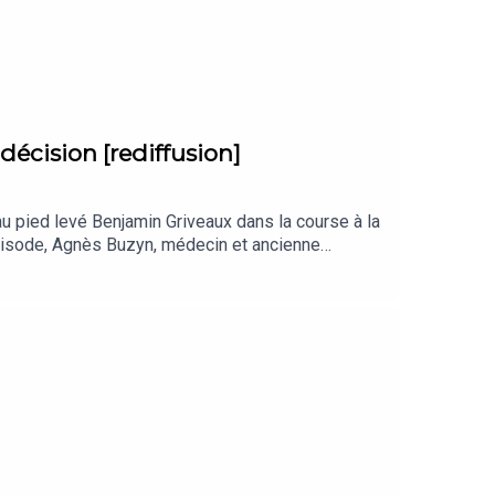
décision [rediffusion]
u pied levé Benjamin Griveaux dans la course à la
épisode, Agnès Buzyn, médecin et ancienne
olitique de L’Express. Chaque semaine,
, un responsable militaire qui a dû, dans sa
peut tirer des enseignements. Retrouvez tous les
age : Hugo DuportRéalisation : Jules
t habillage : Emmanuel Herschon / Studio
/privacy pour plus d'informations.