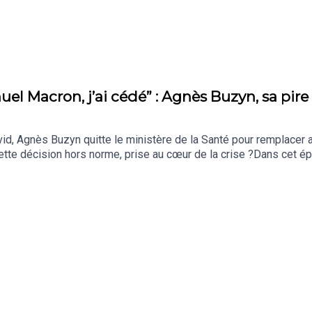
l Macron, j’ai cédé” : Agnès Buzyn, sa pire 
id, Agnès Buzyn quitte le ministère de la Santé pour remplacer a
cette décision hors norme, prise au cœur de la crise ?Dans cet 
u micro d'Erwan Bruckert, rédacteur en chef adjoint du service p
rroge un grand patron, une dirigeante, une personnalité politique
ositif ou négatif, ce changement a eu des conséquences dont on 
L'Express Podcasts L'équipe : Présentation : Erwan BruckertMont
Thibauld Mathieu Crédits : France Info, TF1, France 5 Musique e
ire : podcast@lexpress.fr Hébergé par Acast. Visitez acast.com