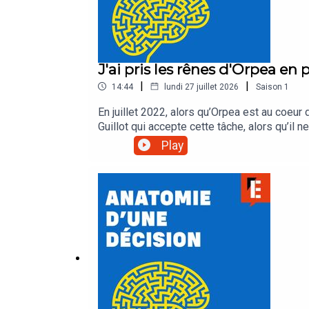
J'ai pris les rênes d'Orpea en 
|
|
14:44
lundi 27 juillet 2026
Saison
1
En juillet 2022, alors qu’Orpea est au coeur 
Guillot qui accepte cette tâche, alors qu’il n
les équipes et les familles ? Dans ce premie
Play
reporter spécialiste des questions économ
dirigeante, une personnalité politique, un re
des conséquences dont on peut tirer des e
: Présentation : Béatrice MathieuMontage et
et habillage : Emmanuel Herschon / Studio 
acast.com/privacy pour plus d'informations.