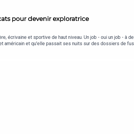
cats pour devenir exploratrice
re, écrivaine et sportive de haut niveau. Un job - oui un job - à 
et américain et qu'elle passait ses nuits sur des dossiers de fus
Gicquel raconte comment on prépare un tel virage, tant professi
ez tous les détails de l'épisode ici et abonnez vous à L'Expres
 : Jules KrotRédaction en chef : Charlotte Baris et Thibauld Ma
ous écrire : podcast@lexpress.fr Hébergé par Acast. Visitez ac