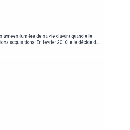
des années-lumière de sa vie d'avant quand elle
ions acquisitions. En février 2010, elle décide de
onnel que personnel, au micro de Béatrice
s Podcasts L'équipe : Présentation : Béatrice
thieu Musique et habillage : Emmanuel Herschon /
ast.com/privacy pour plus d'informations.