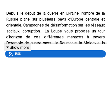
Depuis le début de la guerre en Ukraine, l'ombre de la
Russie plane sur plusieurs pays d'Europe centrale et
orientale. Campagnes de désinformation sur les réseaux
sociaux, corruption… La Loupe vous propose un tour
d'horizon de ces différentes menaces à travers
l'exemple de quatre pays : la Roumanie, la Moldavie, la
Show more
Géorgie et la Slovaquie. Dans cet épisode, on se penche
RSS
sur la pression économique exercée par Moscou en
Moldavie avec Charles Haquet, rédacteur-en-chef du
service Monde de L’Express.
Retrouvez tous les détails de l'épisode ici
et
inscrivez-
vous à notre newsletter
.