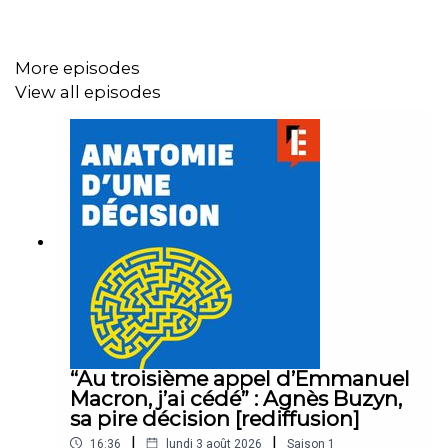
L'équipe :
Présentation :
Charlotte Baris
More episodes
Ecriture : Aude Villiers-Moriamé
View all episodes
Montage et réalisation :
Jules Krot
Crédits :
Elysée, Euronews, France 24
Musique et habillage :
Emmanuel Herschon / Studio
Torrent
“Au troisième appel d’Emmanuel
Logo :
Jérémy Cambour
Macron, j’ai cédé” : Agnès Buzyn,
sa pire décision [rediffusion]
|
|
16:36
lundi 3 août 2026
Saison
1