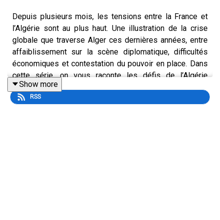
Depuis plusieurs mois, les tensions entre la France et
l’Algérie sont au plus haut. Une illustration de la crise
globale que traverse Alger ces dernières années, entre
affaiblissement sur la scène diplomatique, difficultés
économiques et contestation du pouvoir en place. Dans
cette série, on vous raconte les défis de l’Algérie
Show more
d’aujourd’hui. Et pour ce premier épisode, Etienne Girard
RSS
et Alexandra Saviana, du service Société de L’Express,
retracent l’évolution de la relation franco-algérienne
depuis l’arrivée d’Emmanuel Macron. L’historien Pierre
Vermeren, professeur à l’université Paris 1 Panthéon-
Sorbonne, spécialiste du Maghreb, auteur d’une
Histoire
de l’Algérie contemporaine, de la régence d’Alger au
Hirak (XIX-XXIe siècles) (Poche Nouveau Monde
Éditions),
apporte également son éclairage.