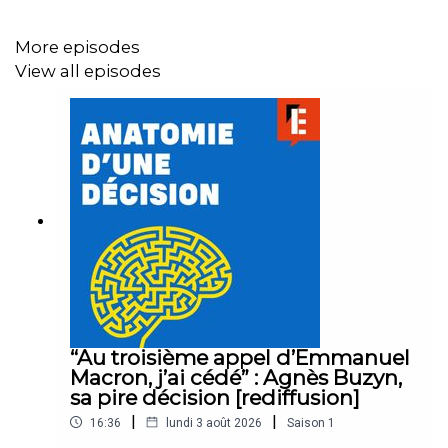
Retrouvez tous les détails de l'épisode ici
et
inscrivez-
vous à notre newsletter
.
More episodes
View all episodes
L'équipe :
Écriture et présentation :
Charlotte Baris
Réalisation :
Jules Krot
Crédits :
M6, Le Parisien, INA, France 3
Musique et habillage :
Emmanuel Herschon / Studio
“Au troisième appel d’Emmanuel
Torrent
Macron, j’ai cédé” : Agnès Buzyn,
sa pire décision [rediffusion]
|
|
16:36
lundi 3 août 2026
Saison
1