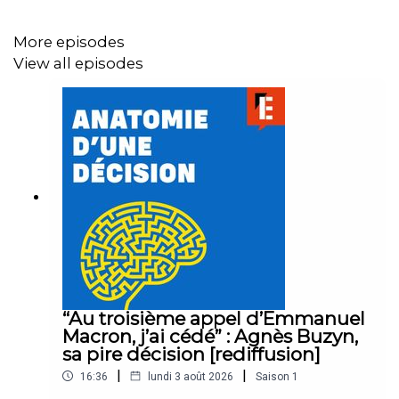
vous à notre newsletter
.
More episodes
View all episodes
L'équipe :
Écriture et présentation :
Charlotte Baris
Montage et réalisation :
Jules Krot
Crédits :
France 3, France 2
Musique et habillage :
Emmanuel Herschon / Studio
Torrent
“Au troisième appel d’Emmanuel
Macron, j’ai cédé” : Agnès Buzyn,
sa pire décision [rediffusion]
|
|
16:36
lundi 3 août 2026
Saison
1
Logo :
Anne-Laure Chapelain / Thibaut Zschiesche