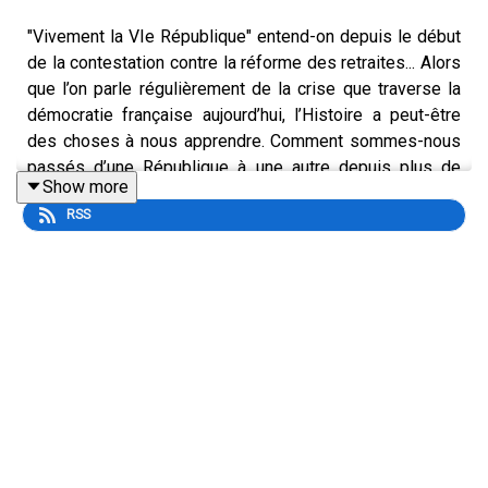
"Vivement la VIe République" entend-on depuis le début
de la contestation contre la réforme des retraites... Alors
que l’on parle régulièrement de la crise que traverse la
démocratie française aujourd’hui, l’Histoire a peut-être
des choses à nous apprendre. Comment sommes-nous
passés d’une République à une autre depuis plus de
Show more
deux siècles ? Quelles crises ont conduit à la fin de
RSS
chacun de ces régimes ? Peut-on en tirer des
enseignements pour réfléchir à la fin de la Ve ?
Réponses dans cette série de podcasts avec Nicolas
Roussellier, historien, auteur du livre devenu un
classique
La force de gouverner. Le pouvoir exécutif en
France, XIXe-XXIe siècles
(Gallimard). Dans ce troisième
épisode, on analyse la longévité de la IIIe République.
Cet épisode a été diffusé pour la première fois le 27