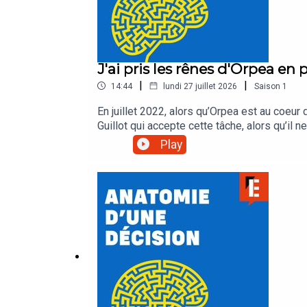
J'ai pris les rênes d'Orpea en 
|
|
14:44
lundi 27 juillet 2026
Saison
1
En juillet 2022, alors qu’Orpea est au coeur 
Guillot qui accepte cette tâche, alors qu’il n
les équipes et les familles ? Dans ce premie
Play
reporter spécialiste des questions économ
dirigeante, une personnalité politique, un re
des conséquences dont on peut tirer des e
: Présentation : Béatrice MathieuMontage et
et habillage : Emmanuel Herschon / Studio 
acast.com/privacy pour plus d'informations.