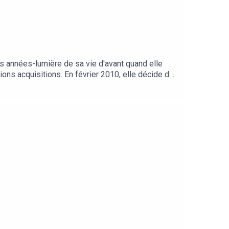
des années-lumière de sa vie d'avant quand elle
ions acquisitions. En février 2010, elle décide de
onnel que personnel, au micro de Béatrice
s Podcasts L'équipe : Présentation : Béatrice
thieu Musique et habillage : Emmanuel Herschon /
ast.com/privacy pour plus d'informations.