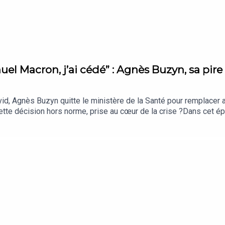
e
l Macron, j’ai cédé” : Agnès Buzyn, sa pire 
id, Agnès Buzyn quitte le ministère de la Santé pour remplacer a
cette décision hors norme, prise au cœur de la crise ?Dans cet 
u micro d'Erwan Bruckert, rédacteur en chef adjoint du service p
rroge un grand patron, une dirigeante, une personnalité politique
ositif ou négatif, ce changement a eu des conséquences dont on 
L'Express Podcasts L'équipe : Présentation : Erwan BruckertMont
Thibauld Mathieu Crédits : France Info, TF1, France 5 Musique e
ire : podcast@lexpress.fr Hébergé par Acast. Visitez acast.com