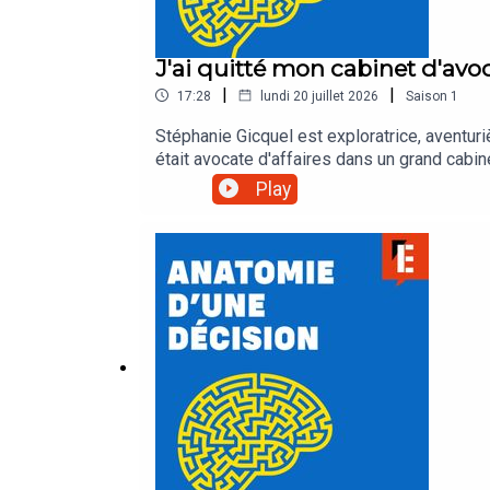
J'ai quitté mon cabinet d'avo
|
|
17:28
lundi 20 juillet 2026
Saison
1
Stéphanie Gicquel est exploratrice, aventuriè
était avocate d'affaires dans un grand cabin
changer de vie.Dans cet épisode, Stéphanie 
Play
Mathieu, grand-reporter à L'Express.Retrouv
MathieuMontage : Mélanie PierreRéalisation
Studio Torrent Logo : Alice Lagarde Pour n