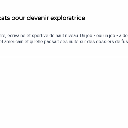
cats pour devenir exploratrice
re, écrivaine et sportive de haut niveau. Un job - oui un job - à 
et américain et qu'elle passait ses nuits sur des dossiers de fus
Gicquel raconte comment on prépare un tel virage, tant professi
ez tous les détails de l'épisode ici et abonnez vous à L'Expres
 : Jules KrotRédaction en chef : Charlotte Baris et Thibauld Ma
ous écrire : podcast@lexpress.fr Hébergé par Acast. Visitez ac