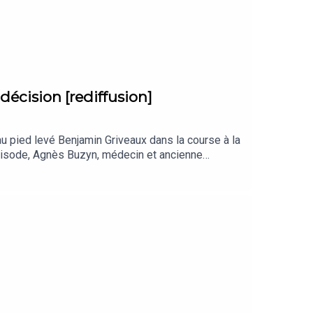
décision [rediffusion]
u pied levé Benjamin Griveaux dans la course à la
épisode, Agnès Buzyn, médecin et ancienne
olitique de L’Express. Chaque semaine,
, un responsable militaire qui a dû, dans sa
peut tirer des enseignements. Retrouvez tous les
age : Hugo DuportRéalisation : Jules
t habillage : Emmanuel Herschon / Studio
/privacy pour plus d'informations.