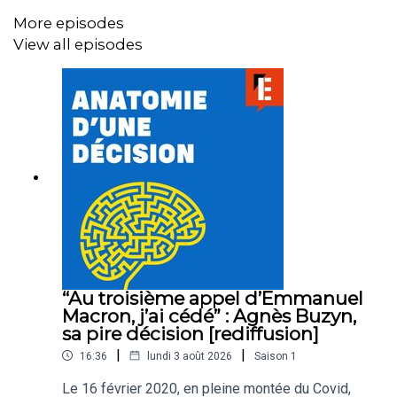
Écriture :
Charlotte Baris
More episodes
Présentation :
Xavier Yvon
View all episodes
Montage :
Ambre Rosala
Réalisation :
Jules Benveniste
Alternante :
Marion Galard
Musique et habillage :
Emmanuel Herschon / Studio
Torrent
“Au troisième appel d’Emmanuel
Crédits image :
Mohammed Mahjoub / AFP
Macron, j’ai cédé” : Agnès Buzyn,
sa pire décision [rediffusion]
|
|
16:36
lundi 3 août 2026
Saison
1
Logo :
Anne-Laure Chapelain / Thibaut Zschiesche
Le 16 février 2020, en pleine montée du Covid,