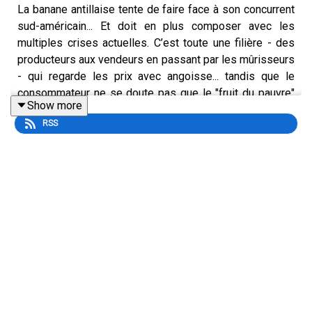
La banane antillaise tente de faire face à son concurrent
sud-américain... Et doit en plus composer avec les
multiples crises actuelles. C’est toute une filière - des
producteurs aux vendeurs en passant par les mûrisseurs
- qui regarde les prix avec angoisse... tandis que le
consommateur ne se doute pas que le "fruit du pauvre"
Show more
pourrait bientôt disparaitre de nos rayons et nos
RSS
assiettes. Explications dans ce second épisode de notre
série, avec Béatrice Mathieu, spécialiste Economie à
L’Express.
Retrouvez tous les détails de l'épisode ici
et
inscrivez-
vous à notre newsletter
.
L'équipe :