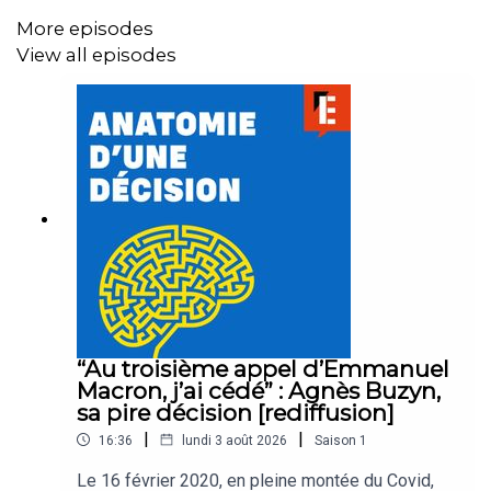
More episodes
Montage :
Mathias Penguilly
View all episodes
Réalisation :
Jules Krot
Crédits : Brut, Euronews, Europe 1, France 2, TF1
Musique et habillage :
Emmanuel Herschon / Studio
Torrent
“Au troisième appel d’Emmanuel
Crédits image :
AFP
Macron, j’ai cédé” : Agnès Buzyn,
sa pire décision [rediffusion]
|
|
16:36
lundi 3 août 2026
Saison
1
Logo :
Anne-Laure Chapelain / Thibaut Zschiesche
Le 16 février 2020, en pleine montée du Covid,