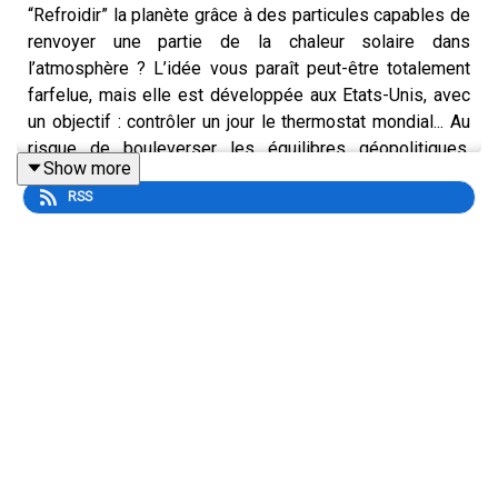
“Refroidir” la planète grâce à des particules capables de
renvoyer une partie de la chaleur solaire dans
l’atmosphère ? L’idée vous paraît peut-être totalement
farfelue, mais elle est développée aux Etats-Unis, avec
un objectif : contrôler un jour le thermostat mondial... Au
risque de bouleverser les équilibres géopolitiques.
Show more
Explications avec Sébastien Julian, journaliste au service
RSS
Sciences de L’Express.
Retrouvez tous les détails de l'épisode ici
et
inscrivez-
vous à notre newsletter
.
L'équipe :
Écriture :
Xavier Yvon
Présentation : Margaux Lannuzel