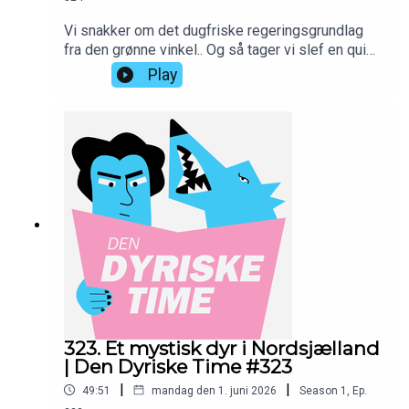
Vi snakker om det dugfriske regeringsgrundlag
fra den grønne vinkel.. Og så tager vi slef en quiz
til sidst.—Skriv jer op på www.10er.dk og støt
Play
programmet med en lille donation, så ville vi være
yderst taknemmelige:
https://10er.dk/dendyrisketime—IG:
instagram.com/dendyrisketimeMBK:
instagram.com/kallebkimAH:
instagram.com/alexanderholmdk—Produceret hos
PodAmok STUDIOGrafik af Rikke Blicher //
instagram.com/rblicher/Musik af Rasmus Voss //
instagram.com/fantastic_mr_voss/—
323. Et mystisk dyr i Nordsjælland
| Den Dyriske Time #323
|
|
49:51
mandag den 1. juni 2026
Season
1
,
Ep.