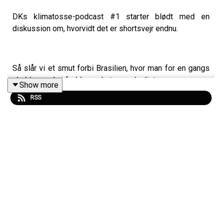
DKs klimatosse-podcast #1 starter blødt med en
diskussion om, hvorvidt det er shortsvejr endnu.
Så slår vi et smut forbi Brasilien, hvor man for en gangs
skyld er ved at fælde nogle træer ulovligt.
Show more
RSS
Svensken er ude med riven (læs: kuglerne) efter lossen
– den har det skident, men mon ikke vi kan balancere
dens lokale udryddelse i Sverige på en knivsæg (og
stadig pløkke den) lidt endnu?
Guinea er beriget med en masse guld midt i
chimpanseland og et beskyttet område – lad os se, hvor
længe det forbliver beskyttet/chimpanseland.