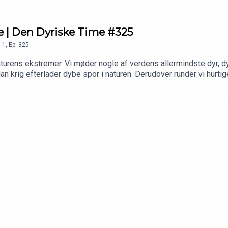
e | Den Dyriske Time #325
n
1
,
Ep.
325
naturens ekstremer. Vi møder nogle af verdens allermindste dyr, 
dan krig efterlader dybe spor i naturen. Derudover runder vi hurt
 programmet med en lille donation, så ville vi være yderst takn
ram.com/kallebkimAH: instagram.com/alexanderholmdk—Produce
s Voss // instagram.com/fantastic_mr_voss/—