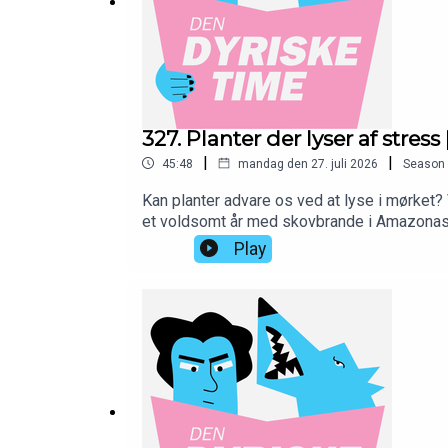
—
Skriv jer op på
www.10er.dk
og støt programmet med
—
327. Planter der lyser af stre
IG: instagram.com/dendyrisketime
|
|
45:48
mandag den 27. juli 2026
Season
Kan planter advare os ved at lyse i mørket? 
et voldsomt år med skovbrande i Amazonas. 
MBK: instagram.com/kallebkim
skjult dyreliv.—Skriv jer op på www.10er.dk
Play
IG: instagram.com/dendyrisketimeMBK: in
Blicher // instagram.com/rblicher/Musik a
AH: instagram.com/alexanderholmdk
—
Produceret hos PodAmok STUDIO