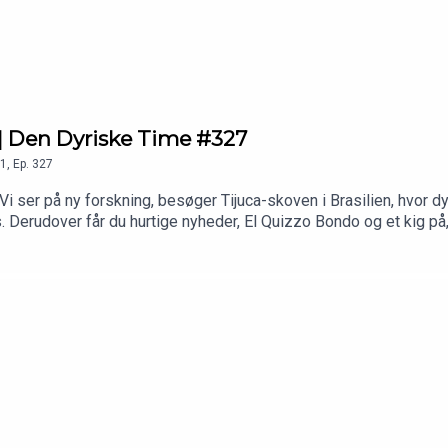
 en lille donation, så ville vi være yderst taknemmelige:
https
ss | Den Dyriske Time #327
1
,
Ep.
327
Vi ser på ny forskning, besøger Tijuca-skoven i Brasilien, hvor 
Derudover får du hurtige nyheder, El Quizzo Bondo og et kig på
 og støt programmet med en lille donation, så ville vi være yder
stagram.com/kallebkimAH: instagram.com/alexanderholmdk—Pro
f Rasmus Voss // instagram.com/fantastic_mr_voss/—