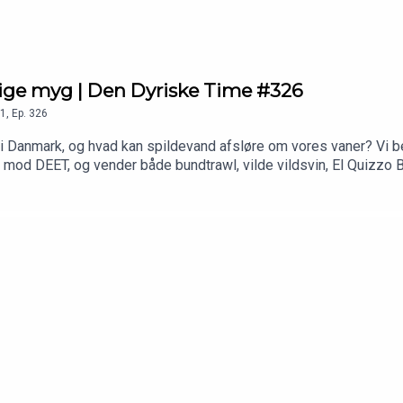
ic_mr_voss/
dige myg | Den Dyriske Time #326
1
,
Ep.
326
 i Danmark, og hvad kan spildevand afsløre om vores vaner? Vi 
mod DEET, og vender både bundtrawl, vilde vildsvin, El Quizzo 
e donation, så ville vi være yderst taknemmelige: https://10er.
ram.com/kallebkimAH: instagram.com/alexanderholmdk—Produce
s Voss // instagram.com/fantastic_mr_voss/—