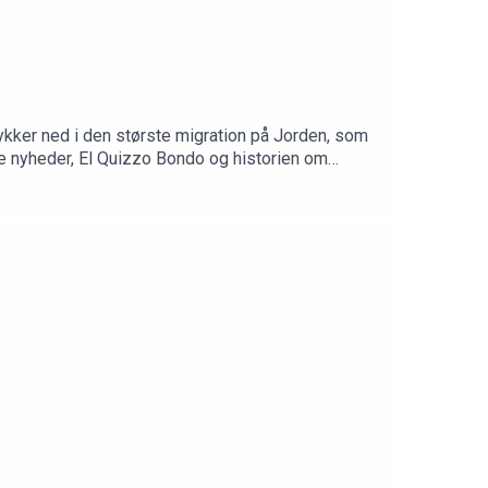
dykker ned i den største migration på Jorden, som
ige nyheder, El Quizzo Bondo og historien om
emmelige: https://10er.dk/dendyrisketime—IG:
ret hos PodAmok STUDIOGrafik af Rikke Blicher