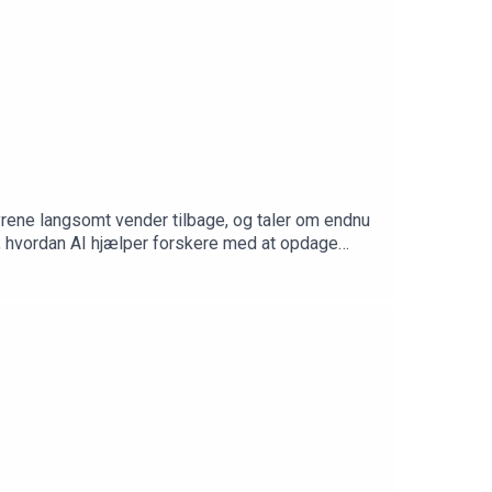
://10er.com/dendyrisketime
dyrene langsomt vender tilbage, og taler om endnu
, hvordan AI hjælper forskere med at opdage
st taknemmelige: https://10er.dk/dendyrisketime—
duceret hos PodAmok STUDIOGrafik af Rikke