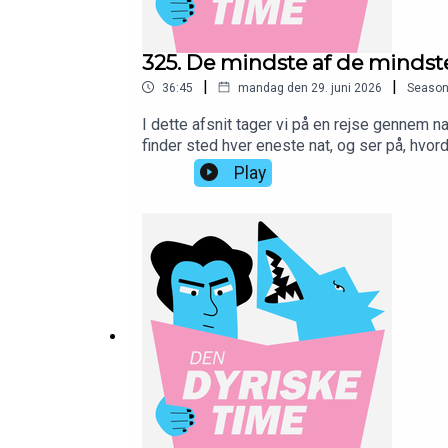
33:08 - Svampe og stråling, wtf?
37:58 - De hurtige nyheder
325. De mindste af de mindst
40:48 - Ugens velfunderede fejl
|
|
36:45
mandag den 29. juni 2026
Seaso
I dette afsnit tager vi på en rejse gennem 
44:39 - Ugens dyrequiz
finder sted hver eneste nat, og ser på, hvor
51:24 - Ugens ikke-spørgsmål fra lytterne
Timmy.—Skriv jer op på www.10er.dk og støt
Play
instagram.com/dendyrisketimeMBK: instag
—
// instagram.com/rblicher/Musik af Rasmu