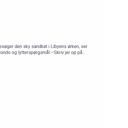
besøger den sky sandkat i Libyens ørken, ser
Bondo og lytterspørgsmål.—Skriv jer op på
dk/dendyrisketime—IG:
ret hos PodAmok STUDIOGrafik af Rikke Blicher