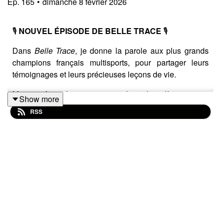
Ep.
165
•
dimanche 8 février 2026
🎙️
NOUVEL ÉPISODE DE BELLE TRACE
🎙️
Dans
Belle Trace
, je donne la parole aux plus grands
champions français multisports, pour partager leurs
témoignages et leurs précieuses leçons de vie.
Mais parfois, j’aime aussi explorer la relève… cette
Show more
jeune génération qui réinvente la préparation et la
RSS
performance.
Et là, je crois bien avoir rencontré une pépite 💎
Déterminé, organisé, ambitieux et performant… voici
Victor Crouin
, en route vers les sommets du squash
mondial 🏆
On a parlé :
🎾 de sa passion pour les jeux de balle,