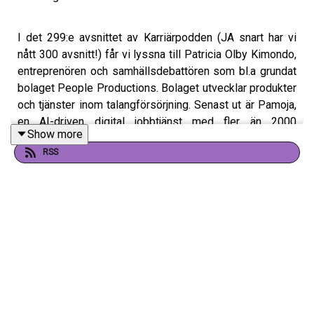
I det 299:e avsnittet av Karriärpodden (JA snart har vi
nått 300 avsnitt!) får vi lyssna till
Patricia Olby Kimondo,
entreprenören och samhällsdebattören som bl.a grundat
bolaget People Productions. Bolaget utvecklar produkter
och tjänster inom talangförsörjning. Senast ut är Pamoja,
en AI-driven digital jobbtjänst med fler än 2000
Show more
anställda.
RSS
Patricia är utöver det också en aktiv samhällsdebattör
och engagerar sig mycket i frågan kring hur vi får en
bättre balans i näringslivet. Hur kan vi bana vägen för fler
kvinnor som vill starta och driva bolag? Patricia har även
grundat initiativet The Double Up Impact i syfte att sätta
strålkastarljuset på just obalansen och erbjuda verktyg
för förändring på riktigt. Hon ingår också i styrelsen för
UN Women Sweden. Allt detta och mycket mer, delar