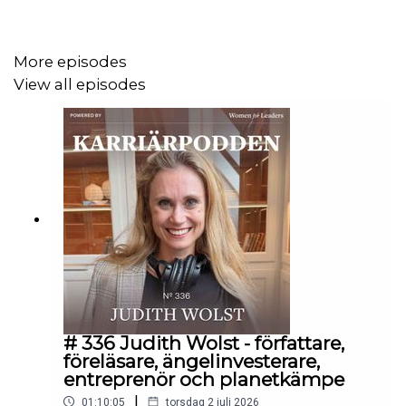
Patricia med sig av i detta avsnitt. Häng med och lyssna!
More episodes
View all episodes
Tack för att du lyssnar och följer
Karriärpodden
,
Women
for Leaders
och
Signe
Programledare: Eva Ekedahl, Kontakt
eva@womenforleaders.com
# 336 Judith Wolst - författare,
föreläsare, ängelinvesterare,
entreprenör och planetkämpe
|
01:10:05
torsdag 2 juli 2026