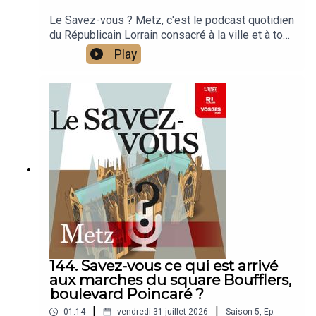
Le Savez-vous ? Metz, c'est le podcast quotidien
du Républicain Lorrain consacré à la ville et à tout
ce que vous ignorez sur elle.Un podcast raconté
Play
par Jean-Marie Russe basé sur les articles
réalisés par la rédaction locale de Metz.
144. Savez-vous ce qui est arrivé
aux marches du square Boufflers,
boulevard Poincaré ?
|
|
01:14
vendredi 31 juillet 2026
Saison
5
,
Ep.