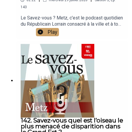
02:22
mercredi 29 juillet 2026
Saison
5
,
Ep.
143
Le Savez-vous ? Metz, c'est le podcast quotidien
du Républicain Lorrain consacré à la ville et à tout
ce que vous ignorez sur elle.Un podcast raconté
Play
par Jean-Marie Russe basé sur les articles
réalisés par la rédaction locale de Metz.
142. Savez-vous quel est l’oiseau le
plus menacé de disparition dans