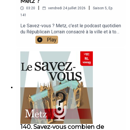
Metz ?
|
|
03:20
vendredi 24 juillet 2026
Saison
5
,
Ep.
141
Le Savez-vous ? Metz, c'est le podcast quotidien
du Républicain Lorrain consacré à la ville et à tout
ce que vous ignorez sur elle.Un podcast raconté
Play
par Jean-Marie Russe basé sur les articles
réalisés par la rédaction locale de Metz.
140. Savez-vous combien de