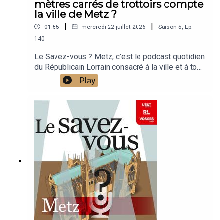
mètres carrés de trottoirs compte
la ville de Metz ?
|
|
01:55
mercredi 22 juillet 2026
Saison
5
,
Ep.
140
Le Savez-vous ? Metz, c'est le podcast quotidien
du Républicain Lorrain consacré à la ville et à tout
ce que vous ignorez sur elle.Un podcast raconté
Play
par Jean-Marie Russe basé sur les articles
réalisés par la rédaction locale de Metz.