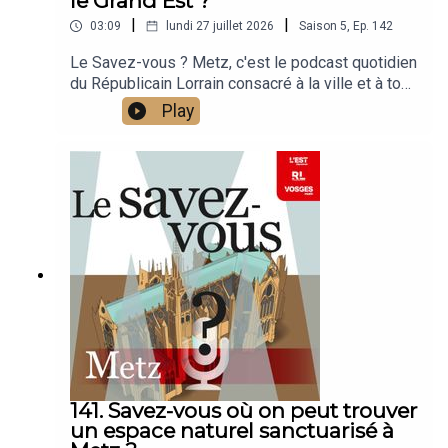
le Grand Est ?
|
|
03:09
lundi 27 juillet 2026
Saison
5
,
Ep.
142
Le Savez-vous ? Metz, c'est le podcast quotidien
du Républicain Lorrain consacré à la ville et à tout
ce que vous ignorez sur elle.Un podcast raconté
Play
par Jean-Marie Russe basé sur les articles
réalisés par la rédaction locale de Metz.
141. Savez-vous où on peut trouver
un espace naturel sanctuarisé à