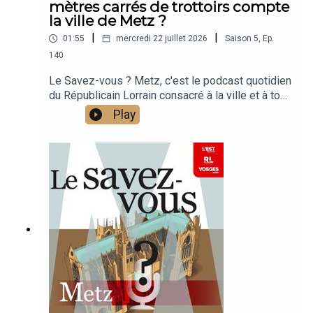
mètres carrés de trottoirs compte
la ville de Metz ?
|
|
01:55
mercredi 22 juillet 2026
Saison
5
,
Ep.
140
Le Savez-vous ? Metz, c'est le podcast quotidien
du Républicain Lorrain consacré à la ville et à tout
ce que vous ignorez sur elle.Un podcast raconté
Play
par Jean-Marie Russe basé sur les articles
réalisés par la rédaction locale de Metz.