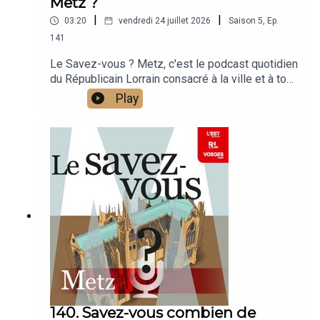
Metz ?
|
|
03:20
vendredi 24 juillet 2026
Saison
5
,
Ep.
141
Le Savez-vous ? Metz, c'est le podcast quotidien
du Républicain Lorrain consacré à la ville et à tout
ce que vous ignorez sur elle.Un podcast raconté
Play
par Jean-Marie Russe basé sur les articles
réalisés par la rédaction locale de Metz.
140. Savez-vous combien de