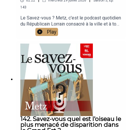
02:22
mercredi 29 juillet 2026
Saison
5
,
Ep.
143
Le Savez-vous ? Metz, c'est le podcast quotidien
du Républicain Lorrain consacré à la ville et à tout
ce que vous ignorez sur elle.Un podcast raconté
Play
par Jean-Marie Russe basé sur les articles
réalisés par la rédaction locale de Metz.
142. Savez-vous quel est l’oiseau le
plus menacé de disparition dans