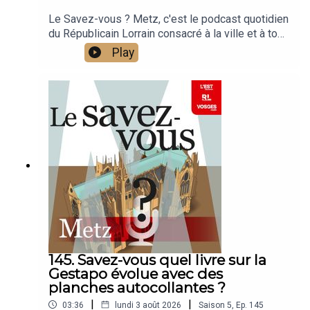
Le Savez-vous ? Metz, c'est le podcast quotidien
du Républicain Lorrain consacré à la ville et à tout
ce que vous ignorez sur elle.Un podcast raconté
Play
par Jean-Marie Russe basé sur les articles
réalisés par la rédaction locale de Metz.
145. Savez-vous quel livre sur la
Gestapo évolue avec des
planches autocollantes ?
|
|
03:36
lundi 3 août 2026
Saison
5
,
Ep.
145