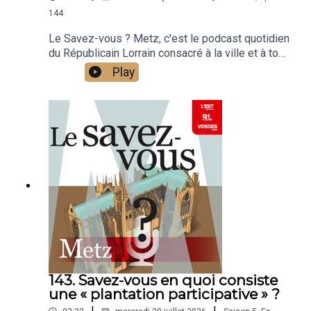
144
Le Savez-vous ? Metz, c'est le podcast quotidien
du Républicain Lorrain consacré à la ville et à tout
ce que vous ignorez sur elle.Un podcast raconté
Play
par Jean-Marie Russe basé sur les articles
réalisés par la rédaction locale de Metz.
143. Savez-vous en quoi consiste
une « plantation participative » ?
|
|