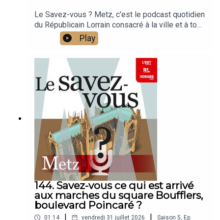
Le Savez-vous ? Metz, c'est le podcast quotidien
du Républicain Lorrain consacré à la ville et à tout
ce que vous ignorez sur elle.Un podcast raconté
Play
par Jean-Marie Russe basé sur les articles
réalisés par la rédaction locale de Metz.
144. Savez-vous ce qui est arrivé
aux marches du square Boufflers,
boulevard Poincaré ?
|
|
01:14
vendredi 31 juillet 2026
Saison
5
,
Ep.