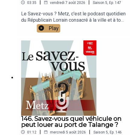
|
|
03:35
vendredi 7 août 2026
Saison
5
,
Ep.
147
Le Savez-vous ? Metz, c'est le podcast quotidien
du Républicain Lorrain consacré à la ville et à tout
ce que vous ignorez sur elle.Un podcast raconté
Play
par Jean-Marie Russe basé sur les articles
réalisés par la rédaction locale de Metz.
146. Savez-vous quel véhicule on
peut louer au port de Talange ?
|
|
01:12
mercredi 5 août 2026
Saison
5
,
Ep.
146