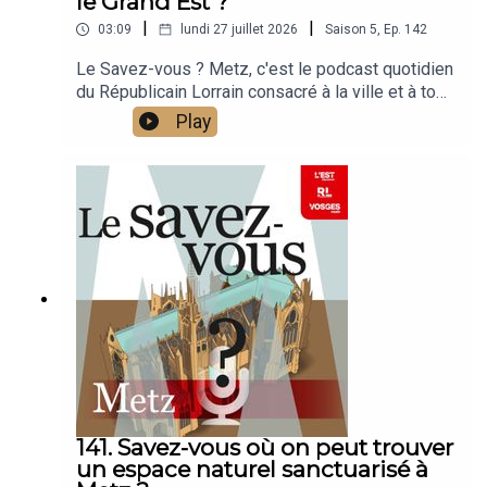
le Grand Est ?
|
|
03:09
lundi 27 juillet 2026
Saison
5
,
Ep.
142
Le Savez-vous ? Metz, c'est le podcast quotidien
du Républicain Lorrain consacré à la ville et à tout
ce que vous ignorez sur elle.Un podcast raconté
Play
par Jean-Marie Russe basé sur les articles
réalisés par la rédaction locale de Metz.
141. Savez-vous où on peut trouver
un espace naturel sanctuarisé à