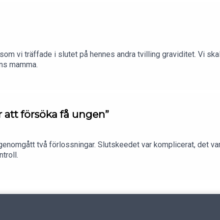
a som vi träffade i slutet på hennes andra tvilling graviditet. Vi ska
arns mamma.
ör att försöka få ungen”
enomgått två förlossningar. Slutskeedet var komplicerat, det var s
troll.