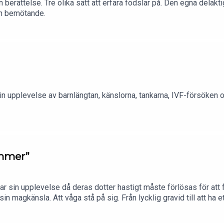
n berättelse. Tre olika sätt att erfara födslar på. Den egna delakt
ch bemötande.
in upplevelse av barnlängtan, känslorna, tankarna, IVF-försöken 
ämmer”
ar sin upplevelse då deras dotter hastigt måste förlösas för att
sin magkänsla. Att våga stå på sig. Från lycklig gravid till att ha ett