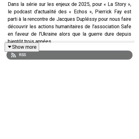
Dans la série sur les enjeux de 2025, pour « La Story »,
le podcast d’actualité des « Echos », Pierrick Fay est
parti à la rencontre de Jacques Dupléssy pour nous faire
découvrir les actions humanitaires de l’association Safe
en faveur de l’Ukraine alors que la guerre dure depuis
bientôt trois années.
Show more
RSS
Retrouvez l’essentiel de l’actualité économique grâce à
notre offre d’abonnement Access :
abonnement.lesechos.fr/lastory
La Story est un podcast des « Echos » présenté par
Pierrick Fay. Cet épisode a été enregistré en
janvier 2025. Rédaction en chef : Clémence Lemaistre.
Invité : Jacques Dupléssy (Association Safe).
Réalisation : Willy Ganne. Chargée de production et