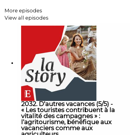
d’édition : Michèle Warnet. Musique : Théo Boulenger.
More episodes
Identité graphique : Upian. Photo : @AssociationSAF3.
View all episodes
2032. D'autres vacances (5/5) -
« Les touristes contribuent à la
vitalité des campagnes » :
l’agritourisme, bénéfique aux
vacanciers comme aux
agriculteurs