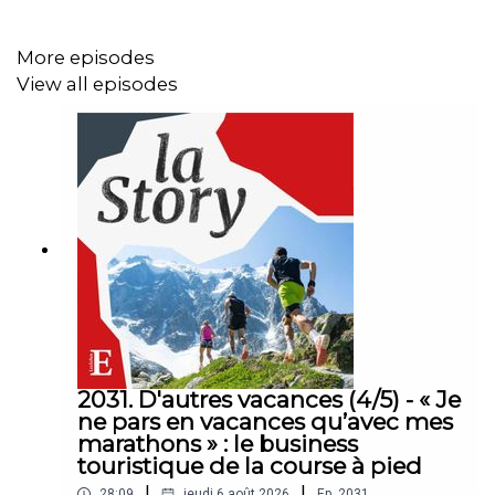
(joueur de tennis professionnel) et Aymeric Labaste
(responsable du développement international de Roland
More episodes
Garros à la FFT). Réalisation : Willy Ganne. Chargée de
View all episodes
production et d’édition : Michèle Warnet. Musique : Théo
Boulenger. Identité graphique : Upian. Photo : Roland
Garros. Sons : Roland-Garros, Tennis Clash.
2031. D'autres vacances (4/5) - « Je
ne pars en vacances qu’avec mes
marathons » : le business
touristique de la course à pied
|
|
28:09
jeudi 6 août 2026
Ep.
2031