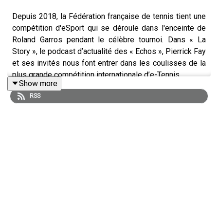
Depuis 2018, la Fédération française de tennis tient une
compétition d'eSport qui se déroule dans l'enceinte de
Roland Garros pendant le célèbre tournoi. Dans « La
Story », le podcast d’actualité des « Echos », Pierrick Fay
et ses invités nous font entrer dans les coulisses de la
plus grande compétition internationale d’e-Tennis.
Show more
RSS
Retrouvez l’essentiel de l’actualité économique grâce à
notre offre d’abonnement Access :
abonnement.lesechos.fr/lastory
« La Story » est un podcast des « Echos » présenté par
Pierrick Fay. Cet épisode a été enregistré en juin 2025.
Rédaction en chef : Clémence Lemaistre. Invités :
Samuel Etienne (journaliste, animateur), Gilles Simon