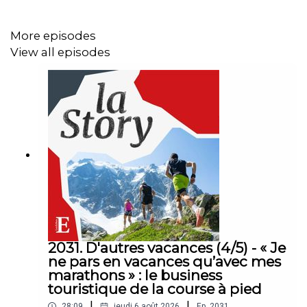
aux « Echos »). Réalisation : Willy Ganne. Chargée de
production et d’édition : Michèle Warnet. Musique : Théo
More episodes
Boulenger. Identité graphique : Upian. Photo : Pascal
View all episodes
Sittler/REA. Sons : TF1, BFM TV, CIC, Boursorama,
Revolut.
2031. D'autres vacances (4/5) - « Je
ne pars en vacances qu’avec mes
marathons » : le business
touristique de la course à pied
|
|
28:09
jeudi 6 août 2026
Ep.
2031