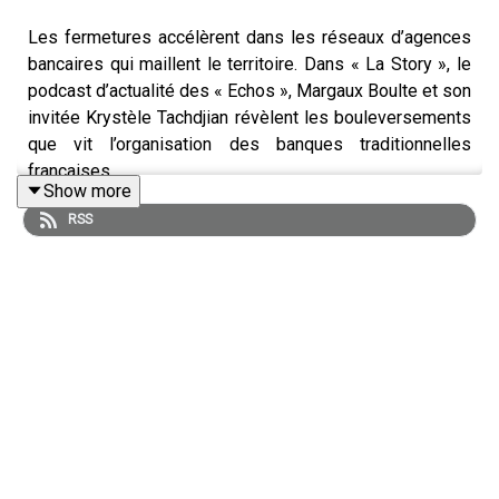
Les fermetures accélèrent dans les réseaux d’agences
bancaires qui maillent le territoire. Dans « La Story », le
podcast d’actualité des « Echos », Margaux Boulte et son
invitée Krystèle Tachdjian révèlent les bouleversements
que vit l’organisation des banques traditionnelles
françaises.
Show more
RSS
Retrouvez l’essentiel de l’actualité économique grâce à
notre offre d’abonnement Access :
abonnement.lesechos.fr/lastory
La Story est un podcast des « Echos » présenté par
Margaux Boulte. Cet épisode a été enregistré en avril
2025. Rédaction en chef : Clémence Lemaistre. Invitée :
Krystèle Tachdjian (journaliste spécialiste des banques