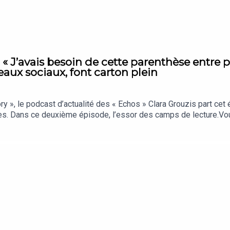
 « J’avais besoin de cette parenthèse entre p
eaux sociaux, font carton plein
», le podcast d’actualité des « Echos » Clara Grouzis part cet
ces. Dans ce deuxième épisode, l’essor des camps de lecture.
os, c’est chaque jour les analyses et décryptages qui comptent vr
à nos auditeurs.« La Story » est un podcast des « Echos » prése
f : Clémence Lemaistre. Invitées : Mathilde Schaller (fondatrice
n. Chargée de production et d’édition : Clara Grouzis. Musique : T