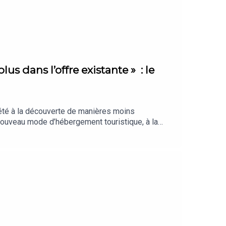
lus dans l’offre existante » : le
 été à la découverte de manières moins
 nouveau mode d’hébergement touristique, à la
ous vraiment l’essentiel ? La Sélection des
on. Retrouvez nos meilleures offres réservées à
tré en juillet 2026. Rédaction en chef :
Chargée de production et d’édition : Clara