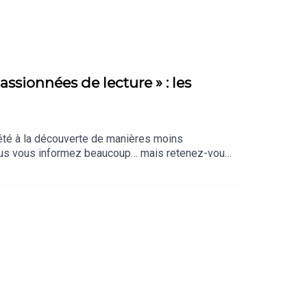
assionnées de lecture » : les
 été à la découverte de manières moins
Vous vous informez beaucoup… mais retenez-vous
aiment, sélectionnés par notre rédaction.
nté par Clara Grouzis. Cet épisode a été
 de The Bookmates), Juliette Vu, Sonia Demal et
héo Boulenger. Identité graphique : Upian. Photo :