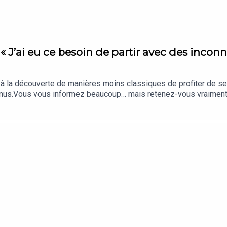
- « J’ai eu ce besoin de partir avec des inc
t à la découverte de manières moins classiques de profiter de s
onnus.Vous vous informez beaucoup… mais retenez-vous vraiment l
i comptent vraiment, sélectionnés par notre rédaction. Retrouve
 Echos » présenté par Clara Grouzis. Cet épisode a été enregistré
Parlebas et Sarah Lopez (confondatrices de l'agence Les Covoyag
las Jean. Chargée de production et d’édition : Clara Grouzis. Musi
nes de Voyage.