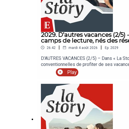
2029. D'autres vacances (2/5) -
camps de lecture, nés des rés
|
|
26:42
mardi 4 août 2026
Ep.
2029
D’AUTRES VACANCES (2/5) – Dans « La Story 
conventionnelles de profiter de ses vacan
vraiment l’essentiel ? La Sélection des Ech
Play
Retrouvez nos meilleures offres réservées 
enregistré en juillet 2026. Rédaction en che
Mathilde Dutrieux. Réalisation : Nicolas Jea
The Bookmates.