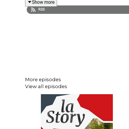
Show more
RSS
La Story est un podcast des « Echos » présenté 
Florence Bauchard (journaliste aux « Echos Week-e
Identité graphique : Upian. Photo : Shutterstock. 
douze travaux d’Astérix » (1976), France 3 Nouvelle
More episodes
View all episodes