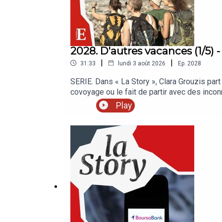
2028. D'autres vacances (1/5) 
|
|
31:33
lundi 3 août 2026
Ep.
2028
SERIE. Dans « La Story », Clara Grouzis par
covoyage ou le fait de partir avec des inc
chaque jour les analyses et décryptages qu
Play
auditeurs.« La Story » est un podcast des «
Lemaistre. Invitées : Valérie Jarny, Aude 
adjointe de Hello Travel). Réalisation : Nico
Photo : iStock. Sons : @lucilelouis et Copi