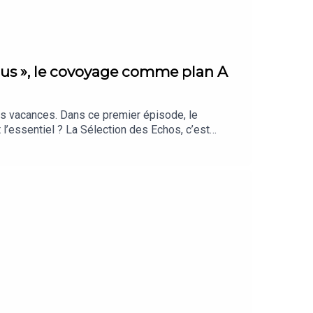
onnus », le covoyage comme plan A
es vacances. Dans ce premier épisode, le
’essentiel ? La Sélection des Echos, c’est
z nos meilleures offres réservées à nos
 en juillet 2026. Rédaction en chef : Clémence
eurs.com), Alexiane Eymard (directrice générale
que : Théo Boulenger. Identité graphique : Upian.