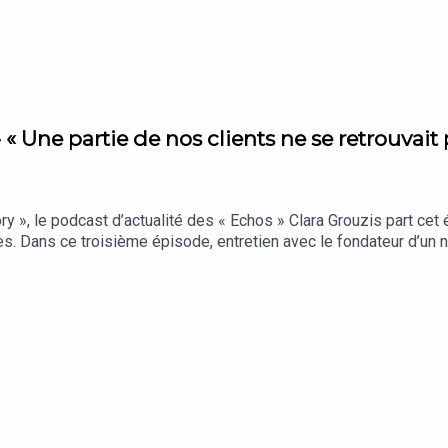
« Une partie de nos clients ne se retrouvait p
», le podcast d’actualité des « Echos » Clara Grouzis part cet
s. Dans ce troisième épisode, entretien avec le fondateur d’un
 milieu des arbres.Vous vous informez beaucoup… mais retenez-v
cryptages qui comptent vraiment, sélectionnés par notre rédacti
s « Echos » présenté par Clara Grouzis. Cet épisode a été enregis
hon (cofondateur d’Inspire Villages). Réalisation : Nicolas Jean. 
graphique : Upian. Photo : Signature June. Sons : France TV, RTL.