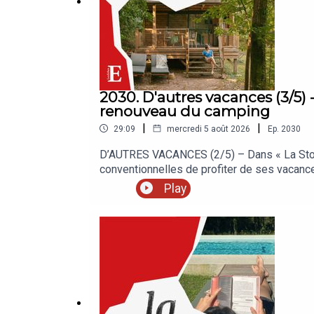
2030. D'autres vacances (3/5) - 
renouveau du camping
|
|
29:09
mercredi 5 août 2026
Ep.
2030
D’AUTRES VACANCES (2/5) – Dans « La Story 
conventionnelles de profiter de ses vacance
croisée du camping et de l’hôtel étoilé, au
Play
Echos, c’est chaque jour les analyses et dé
nos auditeurs.« La Story » est un podcast de
Clémence Lemaistre. Invité : Baptiste Bonnic
Grouzis. Musique : Théo Boulenger. Identité 