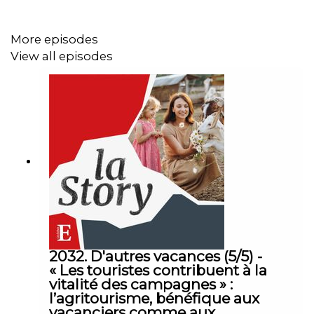
« Échos ») et Tifenn Clinkemaillé (journaliste spécialiste
de l’Assurance aux « Échos »). Réalisation : Willy Ganne.
More episodes
Chargée de production et d’édition : Michèle Warnet.
View all episodes
Musique : Théo Boulenger. Identité graphique : Upian.
Photo : Shutterstock. Sons : TF1, BFM TV, France 3
Auvergne-Rhône-Alpes, Le Parisien.
2032. D'autres vacances (5/5) -
« Les touristes contribuent à la
vitalité des campagnes » :
l’agritourisme, bénéfique aux
vacanciers comme aux