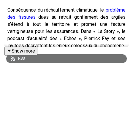
Conséquence du réchauffement climatique, le
problème
des fissures
dues au retrait gonflement des argiles
s’étend à tout le territoire et promet une facture
vertigineuse pour les assurances. Dans « La Story », le
podcast d’actualité des « Échos », Pierrick Fay et ses
invitées décryptent les enjeux colossaux du phénomène.
Show more
RSS
Retrouvez l’essentiel de l’actualité économique grâce à
notre offre d’abonnement
Access :
abonnement.lesechos.fr/lastory
« La Story » est un podcast des « Échos » présenté par
Pierrick Fay. Cet épisode a été enregistré en mai 2025.
Rédaction en chef : Clémence Lemaistre. Invitées :
Muryel Jacque (journaliste au service Régions des