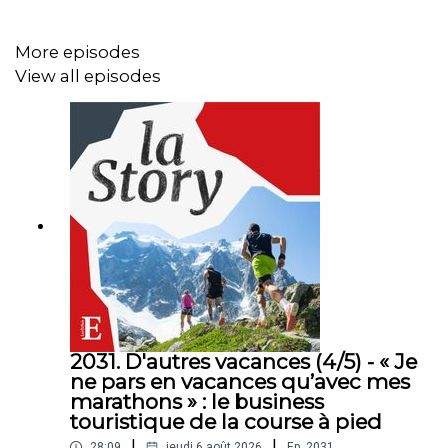
Fabienne Schmitt (correspondante des Echos à
Bruxelles). Réalisation : Willy Ganne. Chargée de
More episodes
production et d’édition : Michèle Warnet. Musique : Théo
View all episodes
Boulenger. Identité graphique : Upian. Photo : iStock.
Sons : L’Oréal, France 24, Cnews, Extrait «L’aile ou la
cuisse», Sky News, Euronews, France 2.
2031. D'autres vacances (4/5) - « Je
ne pars en vacances qu’avec mes
marathons » : le business
touristique de la course à pied
|
|
28:09
jeudi 6 août 2026
Ep.
2031