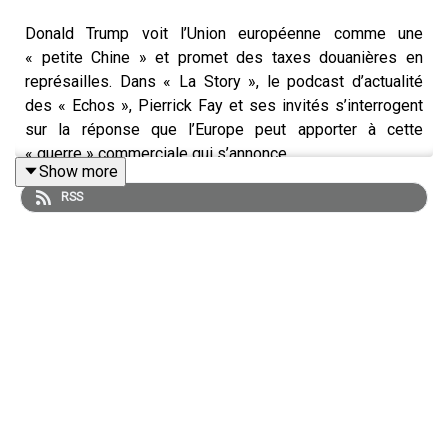
Donald Trump voit l’Union européenne comme une
« petite Chine » et promet des taxes douanières en
représailles. Dans « La Story », le podcast d’actualité
des « Echos », Pierrick Fay et ses invités s’interrogent
sur la réponse que l’Europe peut apporter à cette
« guerre » commerciale qui s’annonce.
Show more
RSS
Retrouvez l’essentiel de l’actualité économique grâce à
notre offre d’abonnement
Access :
abonnement.lesechos.fr/lastory
La Story est un podcast des « Echos » présenté par
Pierrick Fay. Cet épisode a été enregistré en
janvier 2025. Rédaction en chef : Clémence Lemaistre.
Invité : Guillaume de Calignon (journaliste aux Echos) et