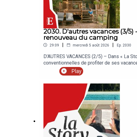
2030. D'autres vacances (3/5) - 
renouveau du camping
|
|
29:09
mercredi 5 août 2026
Ep.
2030
D’AUTRES VACANCES (2/5) – Dans « La Story 
conventionnelles de profiter de ses vacance
croisée du camping et de l’hôtel étoilé, au
Play
Echos, c’est chaque jour les analyses et dé
nos auditeurs.« La Story » est un podcast de
Clémence Lemaistre. Invité : Baptiste Bonnic
Grouzis. Musique : Théo Boulenger. Identité 