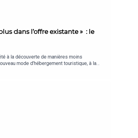
lus dans l’offre existante » : le
 été à la découverte de manières moins
 nouveau mode d’hébergement touristique, à la
ous vraiment l’essentiel ? La Sélection des
on. Retrouvez nos meilleures offres réservées à
tré en juillet 2026. Rédaction en chef :
Chargée de production et d’édition : Clara