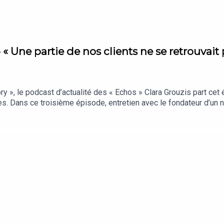
« Une partie de nos clients ne se retrouvait p
», le podcast d’actualité des « Echos » Clara Grouzis part cet
s. Dans ce troisième épisode, entretien avec le fondateur d’un
 milieu des arbres.Vous vous informez beaucoup… mais retenez-v
cryptages qui comptent vraiment, sélectionnés par notre rédacti
s « Echos » présenté par Clara Grouzis. Cet épisode a été enregis
hon (cofondateur d’Inspire Villages). Réalisation : Nicolas Jean. 
graphique : Upian. Photo : Signature June. Sons : France TV, RTL.