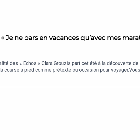
- « Je ne pars en vacances qu’avec mes marat
ualité des « Echos » Clara Grouzis part cet été à la découverte d
 la course à pied comme prétexte ou occasion pour voyager.Vo
os, c’est chaque jour les analyses et décryptages qui comptent vr
à nos auditeurs.« La Story » est un podcast des « Echos » prése
ef : Clémence Lemaistre. Invités : Maxime Legrand et Maud Debs (
ction et d’édition : Clara Grouzis. Musique : Théo Boulenger. Iden
 film « Forrest Gump ».