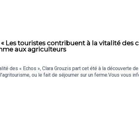
 « Les touristes contribuent à la vitalité des
mme aux agriculteurs
alité des « Echos », Clara Grouzis part cet été à la découverte 
’agritourisme, ou le fait de séjourner sur un ferme.Vous vous 
 chaque jour les analyses et décryptages qui comptent vraiment, 
.« La Story » est un podcast des « Echos » présenté par Clara G
tées : Cécile Ruèche (agricultrice à la ferme de Pontaly, à Bail
: Nicolas Jean. Traduction : Eva Talma. Chargée de production et d
stock. Sons : @domaineescons, Dans les bottes.