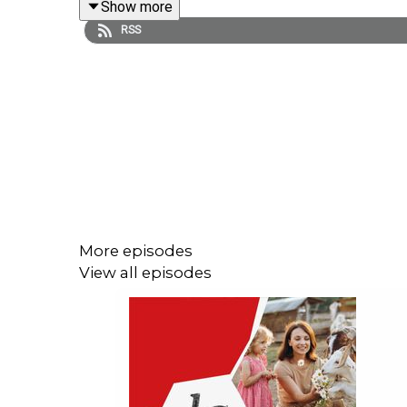
Show more
RSS
La Story est un podcast des « Echos » présenté p
Raphaël Balenieri (correspondant des « Echos » en 
et d’édition : Michèle Warnet. Musique : Théo Boul
E4 Computer Engineering, Codebasics, France 24, «
More episodes
View all episodes