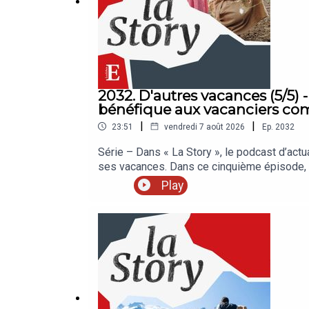
2032. D'autres vacances (5/5) -
bénéfique aux vacanciers co
|
|
23:51
vendredi 7 août 2026
Ep.
2032
Série – Dans « La Story », le podcast d’actu
ses vacances. Dans ce cinquième épisode, l
l’essentiel ? La Sélection des Echos, c’est
Play
meilleures offres réservées à nos auditeurs
Rédaction en chef : Clémence Lemaistre. Invi
Teboul (fondatrice d’Ozaterra). Réalisation 
Identité graphique : Upian. Photo : Shutter