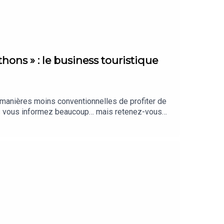
hons » : le business touristique
e manières moins conventionnelles de profiter de
us vous informez beaucoup… mais retenez-vous
aiment, sélectionnés par notre rédaction.
nté par Clara Grouzis. Cet épisode a été
cofondatrice de l’agence Trail the World).
tité graphique : Upian. Photo : Shutterstock. Sons