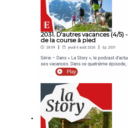
2031. D'autres vacances (4/5) 
de la course à pied
|
|
28:09
jeudi 6 août 2026
Ep.
2031
Série – Dans « La Story », le podcast d’act
ses vacances. Dans ce quatrième épisode,
vraiment l’essentiel ? La Sélection des Ech
Play
Retrouvez nos meilleures offres réservées 
enregistré en juillet 2026. Rédaction en ch
Réalisation : Nicolas Jean. Chargée de produ
: Ville d’Agde, Journal L’Agathois, extrait du