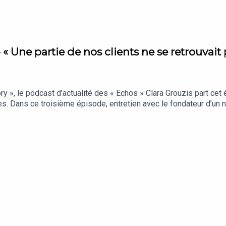
« Une partie de nos clients ne se retrouvait p
», le podcast d’actualité des « Echos » Clara Grouzis part cet
s. Dans ce troisième épisode, entretien avec le fondateur d’un
 milieu des arbres.Vous vous informez beaucoup… mais retenez-v
cryptages qui comptent vraiment, sélectionnés par notre rédacti
s « Echos » présenté par Clara Grouzis. Cet épisode a été enregis
hon (cofondateur d’Inspire Villages). Réalisation : Nicolas Jean. 
graphique : Upian. Photo : Signature June. Sons : France TV, RTL.