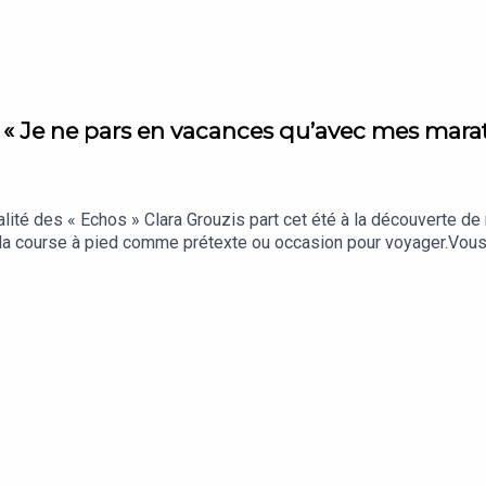
- « Je ne pars en vacances qu’avec mes marat
ualité des « Echos » Clara Grouzis part cet été à la découverte d
 la course à pied comme prétexte ou occasion pour voyager.Vo
os, c’est chaque jour les analyses et décryptages qui comptent vr
à nos auditeurs.« La Story » est un podcast des « Echos » prése
ef : Clémence Lemaistre. Invités : Maxime Legrand et Maud Debs (
ction et d’édition : Clara Grouzis. Musique : Théo Boulenger. Iden
 film « Forrest Gump ».