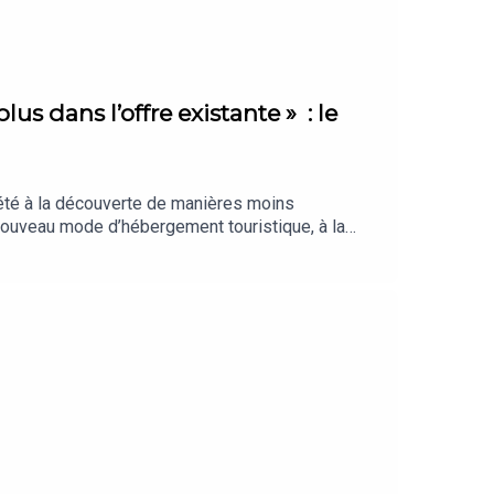
lus dans l’offre existante » : le
 été à la découverte de manières moins
 nouveau mode d’hébergement touristique, à la
ous vraiment l’essentiel ? La Sélection des
on. Retrouvez nos meilleures offres réservées à
tré en juillet 2026. Rédaction en chef :
Chargée de production et d’édition : Clara