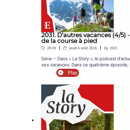
2031. D'autres vacances (4/5) 
de la course à pied
|
|
28:09
jeudi 6 août 2026
Ep.
2031
Série – Dans « La Story », le podcast d’act
ses vacances. Dans ce quatrième épisode,
vraiment l’essentiel ? La Sélection des Ech
Play
Retrouvez nos meilleures offres réservées 
enregistré en juillet 2026. Rédaction en ch
Réalisation : Nicolas Jean. Chargée de produ
: Ville d’Agde, Journal L’Agathois, extrait du