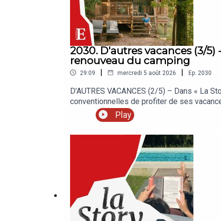
2030. D'autres vacances (3/5) - 
renouveau du camping
|
|
29:09
mercredi 5 août 2026
Ep.
2030
D’AUTRES VACANCES (2/5) – Dans « La Story 
conventionnelles de profiter de ses vacance
croisée du camping et de l’hôtel étoilé, au
Play
Echos, c’est chaque jour les analyses et dé
nos auditeurs.« La Story » est un podcast de
Clémence Lemaistre. Invité : Baptiste Bonnic
Grouzis. Musique : Théo Boulenger. Identité 