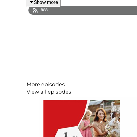
Show more
RSS
La Story est un podcast des « Echos » présenté p
Charlie Perreau (cheffe du service Start up des 
Tech Medias des « Echos »). Réalisation : Willy G
Photo : Mladen Antonov/AFP. Sons : « Deep Impact
WBNS 10TV.
More episodes
View all episodes