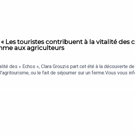
 « Les touristes contribuent à la vitalité des
mme aux agriculteurs
alité des « Echos », Clara Grouzis part cet été à la découverte 
’agritourisme, ou le fait de séjourner sur un ferme.Vous vous 
 chaque jour les analyses et décryptages qui comptent vraiment, 
.« La Story » est un podcast des « Echos » présenté par Clara G
tées : Cécile Ruèche (agricultrice à la ferme de Pontaly, à Bail
: Nicolas Jean. Traduction : Eva Talma. Chargée de production et d
stock. Sons : @domaineescons, Dans les bottes.