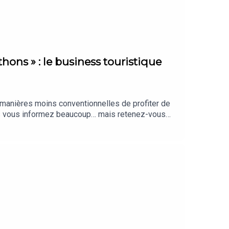
hons » : le business touristique
e manières moins conventionnelles de profiter de
us vous informez beaucoup… mais retenez-vous
aiment, sélectionnés par notre rédaction.
nté par Clara Grouzis. Cet épisode a été
cofondatrice de l’agence Trail the World).
tité graphique : Upian. Photo : Shutterstock. Sons