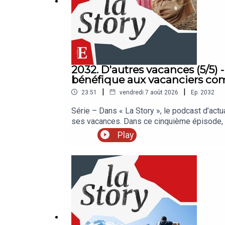
2032. D'autres vacances (5/5) -
bénéfique aux vacanciers co
|
|
23:51
vendredi 7 août 2026
Ep.
2032
Série – Dans « La Story », le podcast d’actu
ses vacances. Dans ce cinquième épisode, l
l’essentiel ? La Sélection des Echos, c’est
Play
meilleures offres réservées à nos auditeurs
Rédaction en chef : Clémence Lemaistre. Invi
Teboul (fondatrice d’Ozaterra). Réalisation 
Identité graphique : Upian. Photo : Shutter