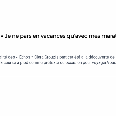
- « Je ne pars en vacances qu’avec mes marat
ualité des « Echos » Clara Grouzis part cet été à la découverte d
 la course à pied comme prétexte ou occasion pour voyager.Vo
os, c’est chaque jour les analyses et décryptages qui comptent vr
à nos auditeurs.« La Story » est un podcast des « Echos » prése
ef : Clémence Lemaistre. Invités : Maxime Legrand et Maud Debs (
ction et d’édition : Clara Grouzis. Musique : Théo Boulenger. Iden
 film « Forrest Gump ».