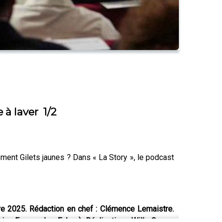
à laver 1/2
ment Gilets jaunes ? Dans « La Story », le podcast
re 2025. Rédaction en chef : Clémence Lemaistre.
vice France des Echos). Réalisation : Willy Ganne.