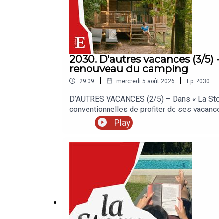
2030. D'autres vacances (3/5) - 
renouveau du camping
|
|
29:09
mercredi 5 août 2026
Ep.
2030
D’AUTRES VACANCES (2/5) – Dans « La Story 
conventionnelles de profiter de ses vacance
croisée du camping et de l’hôtel étoilé, au
Play
Echos, c’est chaque jour les analyses et dé
nos auditeurs.« La Story » est un podcast de
Clémence Lemaistre. Invité : Baptiste Bonnic
Grouzis. Musique : Théo Boulenger. Identité 