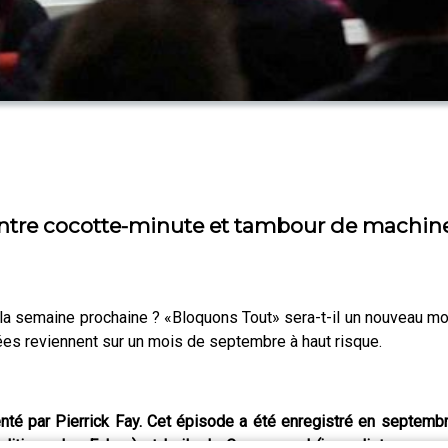
 entre cocotte-minute et tambour de machine 
 la semaine prochaine ? «Bloquons Tout» sera-t-il un nouveau mo
itées reviennent sur un mois de septembre à haut risque.
nté par Pierrick Fay. Cet épisode a été enregistré en septemb
 politique des Echos) et Leila de Comarmond (journaliste au ser