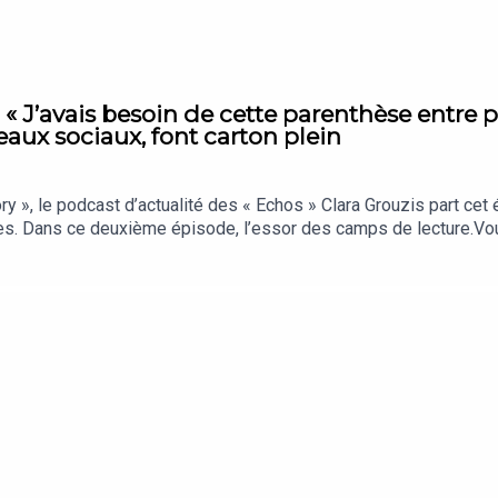
 « J’avais besoin de cette parenthèse entre p
eaux sociaux, font carton plein
», le podcast d’actualité des « Echos » Clara Grouzis part cet
ces. Dans ce deuxième épisode, l’essor des camps de lecture.
os, c’est chaque jour les analyses et décryptages qui comptent vr
à nos auditeurs.« La Story » est un podcast des « Echos » prése
f : Clémence Lemaistre. Invitées : Mathilde Schaller (fondatrice
n. Chargée de production et d’édition : Clara Grouzis. Musique : T