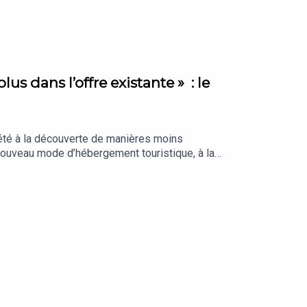
lus dans l’offre existante » : le
 été à la découverte de manières moins
 nouveau mode d’hébergement touristique, à la
ous vraiment l’essentiel ? La Sélection des
on. Retrouvez nos meilleures offres réservées à
tré en juillet 2026. Rédaction en chef :
Chargée de production et d’édition : Clara