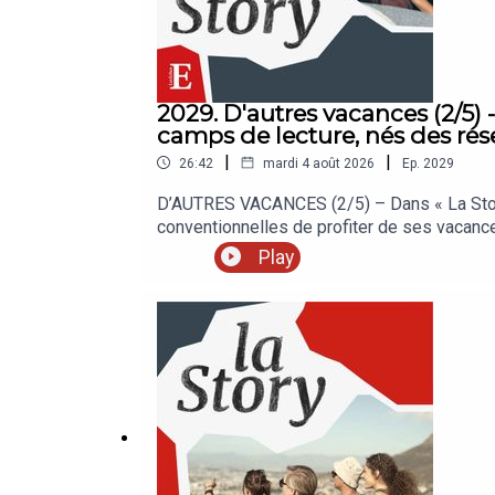
2029. D'autres vacances (2/5) -
camps de lecture, nés des rés
|
|
26:42
mardi 4 août 2026
Ep.
2029
D’AUTRES VACANCES (2/5) – Dans « La Story 
conventionnelles de profiter de ses vacan
vraiment l’essentiel ? La Sélection des Ech
Play
Retrouvez nos meilleures offres réservées 
enregistré en juillet 2026. Rédaction en che
Mathilde Dutrieux. Réalisation : Nicolas Jea
The Bookmates.