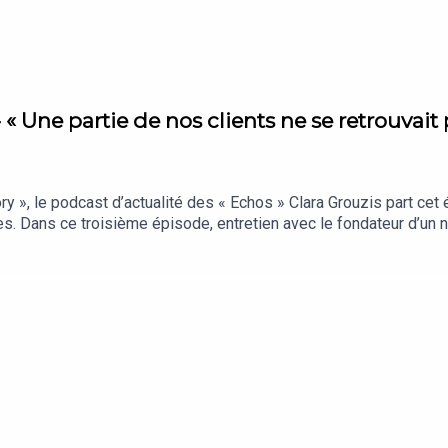
« Une partie de nos clients ne se retrouvait p
», le podcast d’actualité des « Echos » Clara Grouzis part cet
s. Dans ce troisième épisode, entretien avec le fondateur d’un
 milieu des arbres.Vous vous informez beaucoup… mais retenez-v
cryptages qui comptent vraiment, sélectionnés par notre rédacti
s « Echos » présenté par Clara Grouzis. Cet épisode a été enregis
hon (cofondateur d’Inspire Villages). Réalisation : Nicolas Jean. 
graphique : Upian. Photo : Signature June. Sons : France TV, RTL.