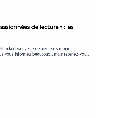
assionnées de lecture » : les
 été à la découverte de manières moins
Vous vous informez beaucoup… mais retenez-vous
aiment, sélectionnés par notre rédaction.
nté par Clara Grouzis. Cet épisode a été
 de The Bookmates), Juliette Vu, Sonia Demal et
héo Boulenger. Identité graphique : Upian. Photo :