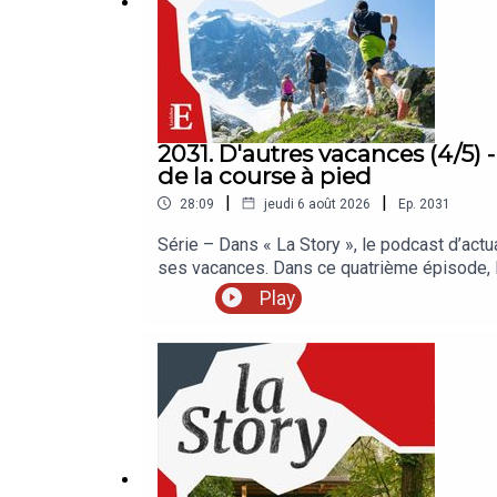
2031. D'autres vacances (4/5) 
de la course à pied
|
|
28:09
jeudi 6 août 2026
Ep.
2031
Série – Dans « La Story », le podcast d’act
ses vacances. Dans ce quatrième épisode,
vraiment l’essentiel ? La Sélection des Ech
Play
Retrouvez nos meilleures offres réservées 
enregistré en juillet 2026. Rédaction en ch
Réalisation : Nicolas Jean. Chargée de produ
: Ville d’Agde, Journal L’Agathois, extrait du