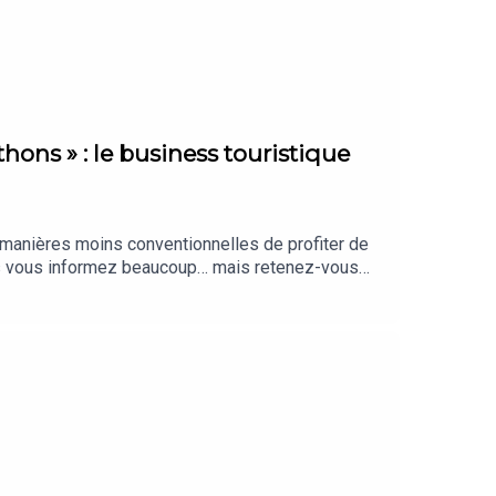
hons » : le business touristique
e manières moins conventionnelles de profiter de
us vous informez beaucoup… mais retenez-vous
aiment, sélectionnés par notre rédaction.
nté par Clara Grouzis. Cet épisode a été
cofondatrice de l’agence Trail the World).
tité graphique : Upian. Photo : Shutterstock. Sons