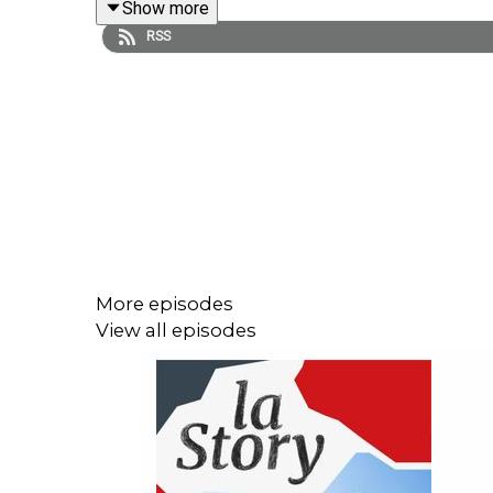
Show more
Chargée de production et d’édition : Michèle Warn
RSS
TF1,
Retrouvez l’essentiel de l’actualité économique g
More episodes
View all episodes