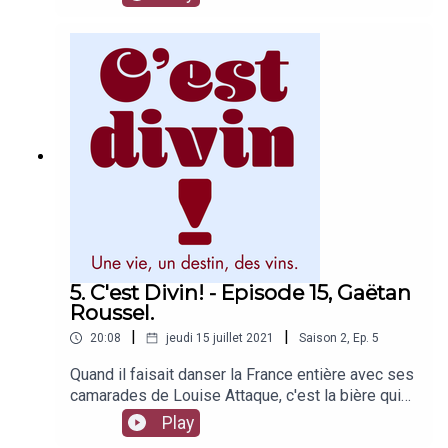
racontent la leur dans ce best-of exceptionnel.
5. C'est Divin! - Episode 15, Gaëtan
Roussel.
|
|
20:08
jeudi 15 juillet 2021
Saison
2
,
Ep.
5
Quand il faisait danser la France entière avec ses
camarades de Louise Attaque, c'est la bière qui
agrémentait ses tournées. Depuis qu'il a
Play
embrassé une carrière à succès en solo, c'est le