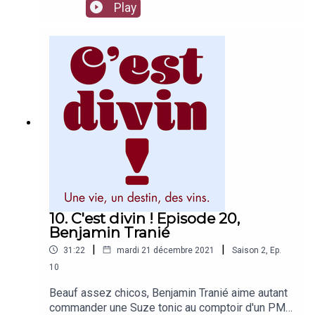
est chef étoilé, on a forcément de bons conseils
Play
à donner. Depuis les cuisines de Marcore, son
établissement parisien, Marc Favier retrace son
parcours et parle des vins qui l'ont marqué. Et le
Biterrois a quelques pépites à vous faire
découvrir...
10. C'est divin ! Episode 20,
Benjamin Tranié
|
|
31:22
mardi 21 décembre 2021
Saison
2
,
Ep.
10
Beauf assez chicos, Benjamin Tranié aime autant
commander une Suze tonic au comptoir d'un PMU