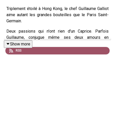
Triplement étoilé à Hong Kong, le chef Guillaume Galliot
aime autant les grandes bouteilles que le Paris Saint-
Germain.
Deux passions qui n'ont rien d'un Caprice. Parfois
Guillaume, conjugue même ses deux amours en
débouchant de belles quilles avec Ezequiel Lavezzi ou
Show more
Marco Verratti. Rencontre exceptionnelle avec une fine
RSS
gueule qui travaille en Asie depuis 20 ans mais a gardé
les pieds sur la terre de sa Touraine natale.
Attention, épisode savoureux.