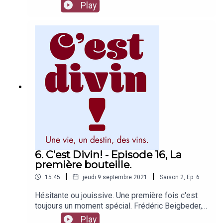
parcours d'Alexandre Mazzia a aiguisé sa
Play
curiosité, développé sa créativité et façonné son
talent. Le voici désormais installé à Marseille à la
tête de son restaurant triplement étoilé. L'ancien
basketteur vient même d'être sacré chef de
l'année. Interview pétillante
6. C'est Divin! - Episode 16, La
première bouteille.
|
|
15:45
jeudi 9 septembre 2021
Saison
2
,
Ep.
6
Hésitante ou jouissive. Une première fois c'est
toujours un moment spécial. Frédéric Beigbeder,
Manu Payet, Michel Sapin et les autres vous
Play