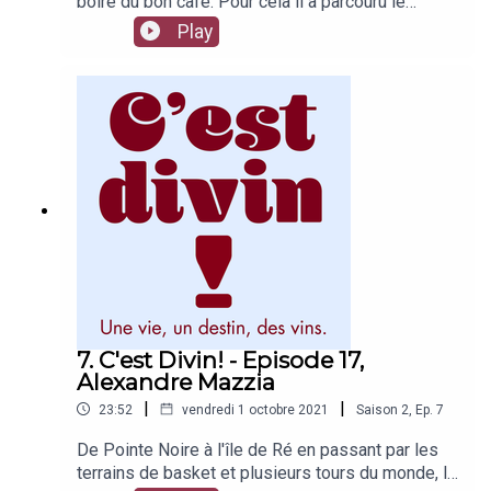
boire du bon café. Pour cela il a parcouru le
monde à la recherche des meilleurs terroirs,
Play
rencontré les producteurs, goûté les crus les plus
surprenants, emprunté aux sommeliers leurs
méthodes de dégustation, S'il est devenu
torréfacteur, c'est d'ailleurs aussi par amour du
vin. Un épisode fort de café !
7. C'est Divin! - Episode 17,
Alexandre Mazzia
|
|
23:52
vendredi 1 octobre 2021
Saison
2
,
Ep.
7
De Pointe Noire à l'île de Ré en passant par les
terrains de basket et plusieurs tours du monde, le