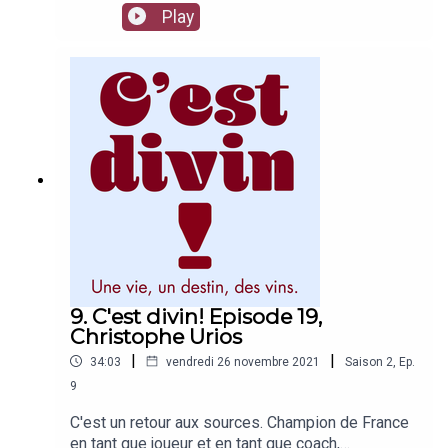
que siroter un verre de Chinon bio dans un bar à
Play
vins. Le comédien a même quelques conseils à
vous donner. Que faut-il commander dans un
resto routier ? Comment bien recevoir ses potes
? Que boire avec une Flammenkueche ? Tranié
raconte et répond à ces questions essentielles
dans cet épisode gouleyant.
9. C'est divin! Episode 19,
Christophe Urios
|
|
34:03
vendredi 26 novembre 2021
Saison
2
,
Ep.
9
C'est un retour aux sources. Champion de France
en tant que joueur et en tant que coach,