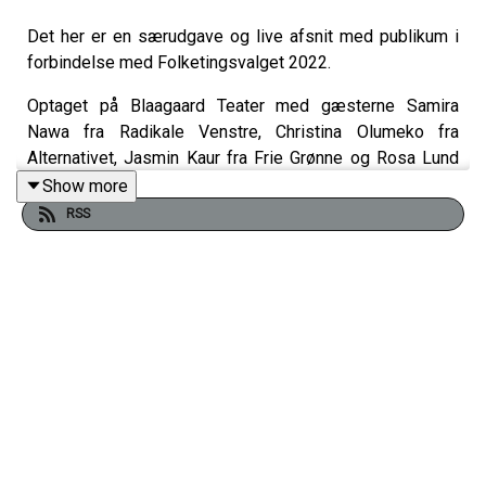
Det her er en særudgave og live afsnit med publikum i
forbindelse med Folketingsvalget 2022.
Optaget på Blaagaard Teater med gæsterne Samira
Nawa fra Radikale Venstre, Christina Olumeko fra
Alternativet, Jasmin Kaur fra Frie Grønne og Rosa Lund
fra Enhedslisten
Show more
RSS
Den virkelighed vi står i som sorte kvinder, der engang
kom hertil som flygtninge, er 20 år med indgribende
fremmedfjendsk politik,
der målrettet har forringet, fordrevet og i den grad gjort
livet usikker for etniske minoriteter i Danmark, som om
det var en konkurrence.
Det er primært venstrefløjen, der forsøger at anerkende