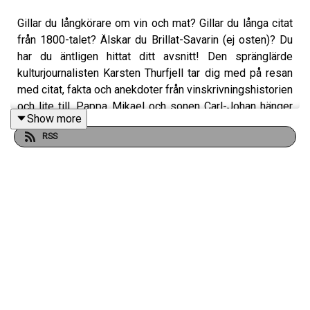
Gillar du långkörare om vin och mat? Gillar du långa citat
från 1800-talet? Älskar du Brillat-Savarin (ej osten)? Du
har du äntligen hittat ditt avsnitt! Den spränglärde
kulturjournalisten Karsten Thurfjell tar dig med på resan
med citat, fakta och anekdoter från vinskrivningshistorien
och lite till. Pappa Mikael och sonen Carl-Johan hänger
Show more
med så gott det går längs den vindlade stigen från då till
RSS
nu. Häng på.