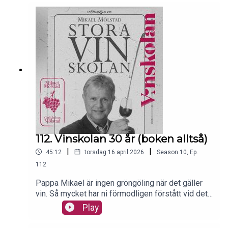
112. Vinskolan 30 år (boken alltså)
|
|
45:12
torsdag 16 april 2026
Season
10
,
Ep.
112
Pappa Mikael är ingen gröngöling när det gäller
vin. Så mycket har ni förmodligen förstått vid det
här laget, hoppas vi. Men hur många olika böcker
Play
han skrivit om vin kanske ni inte har koll på. En av
böckerna, och den som vår podd är startade i,