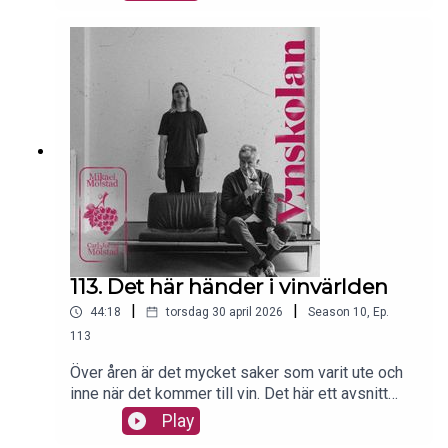
fått absolut störst uppsving senaste tio-femton
åren. Vi pratar såklart om Piemontes stolthet
Nebbiolo. Enligt ett citat från podden är den "an
iron fist in a velvet glove". Stämmer det får ni
avgöra själv. Tills dess kan ni lära er allt om
Nebbiolos ursprung, vilka som tillverkar det, hur
regionen är och hur det smakar här, rakt in i örat.
113. Det här händer i vinvärlden
|
|
44:18
torsdag 30 april 2026
Season
10
,
Ep.
113
Över åren är det mycket saker som varit ute och
inne när det kommer till vin. Det här ett avsnitt
som handlar om det senare. Inte krångligare än
Play
så.