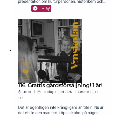
presentation om kulturpersonen, historikern och
fenomenet Edward Blom. Men det behöver vi ju
Play
inte. För du som läser det har redan koll. Istället
kan vi säga att i årets sommaravslutning tar
sonen, fadern och den heliga gästen Edward er
igenom vad du bör, ska och måste dricka nu när
grillen ska fram. Edward tipsar om allt från (tysk)
öl, till (tyskt) vin till sina bästa husdrinkar. Vi nickar
och håller för det mesta med. Glad sommar
allihopa. Vi ses i höst igen!
116. Grattis gårdsförsäljning! 1 år!
|
|
48:38
torsdag 11 juni 2026
Season
10
,
Ep.
116
Det är egentligen inte krångligare än titeln. Nu är
det ett år sen man fick köpa alkohol på någon